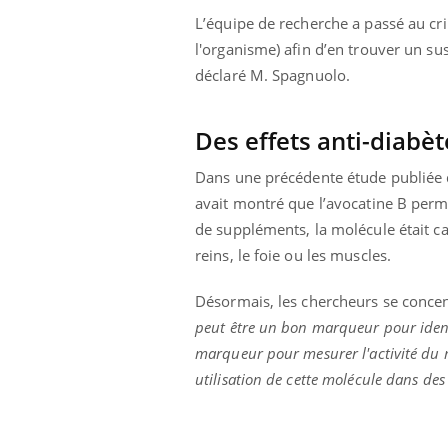
'un proche c'est
carence en fer sont multiples ce qui la rend
pat
L’équipe de recherche a passé au cr
...
l'organisme) afin d’en trouver un su
déclaré M. Spagnuolo.
Des effets anti-diabè
Dans une précédente étude publiée
avait montré que l’avocatine B perme
de suppléments, la molécule était cap
reins, le foie ou les muscles.
Désormais, les chercheurs se concent
peut être un bon marqueur pour identif
marqueur pour mesurer l'activité du
utilisation de cette molécule dans des