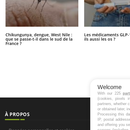
Chikungunya, dengue, West Nile :
Les médicaments GLP-
que se passe-t-il dans le sud de la
ils aussi les os ?
France ?
Welcome
With our 225
par
(cookies, pixels 
partners, whether c
or obtained later, i
À PROPOS
NEWSLETT
Processing this da
IP, postal address
and offering you s
Recevez toute
screens (including