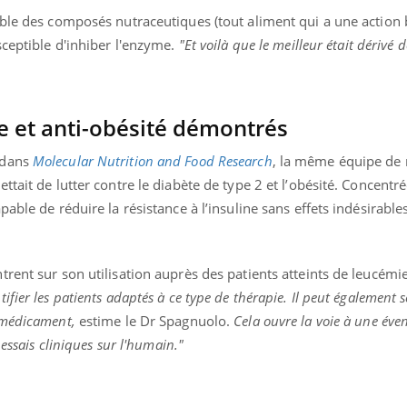
ients comme parfois chez les soignants.
soleil, activités en plein
ible des composés nutraceutiques (tout aliment qui a une action
sont ...
sceptible d'inhiber l'enzyme.
"Et voilà que le meilleur était dérivé d
te et anti-obésité démontrés
 dans
Molecular Nutrition and Food Research
, la même équipe de 
ttait de lutter contre le diabète de type 2 et l’obésité. Concent
able de réduire la résistance à l’insuline sans effets indésirables
rent sur son utilisation auprès des patients atteints de leucémi
ier les patients adaptés à ce type de thérapie. Il peut également s
 médicament,
estime le Dr Spagnuolo.
Cela ouvre la voie à une éven
 essais cliniques sur l'humain."