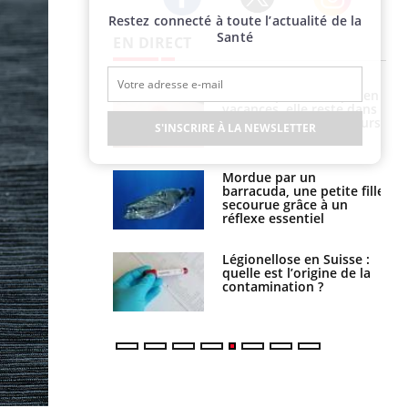
Restez connecté à toute l’actualité de la
Twitter
Facebook
Instagram
Santé
EN DIRECT
i manger moins
Mordue par une tique en
éines pourrait
vacances, elle reste dans
ent être bénéfique
le coma pendant 42 jours
S'INSCRIRE À LA NEWSLETTER
e et chaleur : ce
Mordue par un
la science
barracuda, une petite fille
secourue grâce à un
réflexe essentiel
phone nuit-il à
Légionellose en Suisse :
tissage de la
quelle est l’origine de la
?
contamination ?