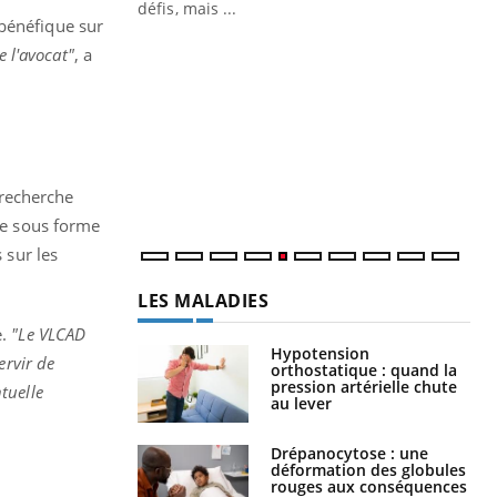
 air… Nos mains
défis, mais ...
 bénéfique sur
Un
You
e l'avocat"
, a
fac
pr
Un 
mut
san
recherche
num
rée sous forme
 sur les
LES MALADIES
e.
"Le VLCAD
Hypotension
ervir de
orthostatique : quand la
pression artérielle chute
tuelle
au lever
Drépanocytose : une
déformation des globules
rouges aux conséquences