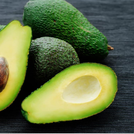
Pourquoi votre ventre
Pourquo
gâche-t-il les premiers
de prot
jours de vos vacances ?
finalem
Fortes chaleurs :
Grossess
pourquoi le risque de
que dit 
noyade grimpe-t-il ?
Le Viagra pourrait-il
Le smart
freiner la propagation du
l'appren
cancer ?
lecture 