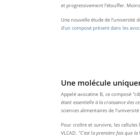
et progressivement l’étouffer. Moins
Une nouvelle étude de l’université 
d’un composé présent dans les avoc
Une molécule uniquem
Appelé avocatine B, ce composé
"ci
étant essentielle à la croissance des c
sciences alimentaires de l’université
 Mains :
Carence en fer : comprendre pour
Ins
Youtube
You
Youtube
Youtube
prévenir
osa
Pour croître et survivre, les cellu
aciles à aborder...
Fatigue, irritabilité, brouillard mental ou
En 2
VLCAD.
"C'est la première fois que l
poser des
même alopécie… Les symptômes de la
rest