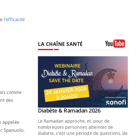
ce
l’efficacité
.
LA CHAÎNE SANTÉ
Youtube
 fois comme
nt des
Youtube
 Mains : se
Diabète & Ramadan 2026
Youtube
outube
Le Ramadan approche, et, pour de
e appelée
 un tout nouveau
nombreuses personnes atteintes de
Dr Spanuolo.
plage, piscine,
diabète, c'est une période de questions, de