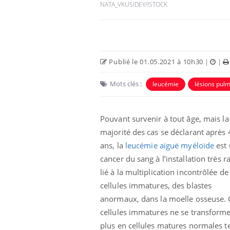
NATA_VKUSIDEY/ISTOCK
Publié le 01.05.2021 à 10h30
|
|
Mots clés :
leucémie
lésions pul
Pouvant survenir à tout âge, mais la
majorité des cas se déclarant après 
ans, la
leucémie aiguë myéloïde
est
cancer du sang à l’installation très r
lié à la multiplication incontrôlée de
cellules immatures, des blastes
anormaux, dans la moelle osseuse. 
cellules immatures ne se transform
plus en cellules matures normales te