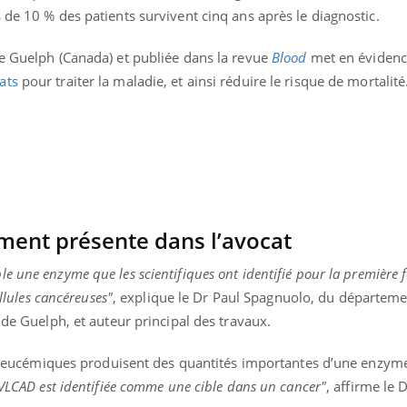
 de 10 % des patients survivent cinq ans après le diagnostic.
de Guelph (Canada) et publiée dans la revue
Blood
met en éviden
ats
pour traiter la maladie, et ainsi réduire le risque de mortalité
ent présente dans l’avocat
ble une enzyme que les scientifiques ont identifié pour la première
ellules cancéreuses"
, explique le Dr Paul Spagnuolo, du départeme
 de Guelph, et auteur principal des travaux.
uline & Charge mentale : et si on
Eczéma Chronique des
tube
Youtube
Youtube
Y
it en parler??
préparer pour l’été !
les leucémiques produisent des quantités importantes d’une enzym
026, l'insuline dans le diabète de type 2
L'été arrive… et avec lui,
a VLCAD est identifiée comme une cible dans un cancer"
, affirme le 
e entourée d'idées reçues chez les
rythme de vie ! Vacances, 