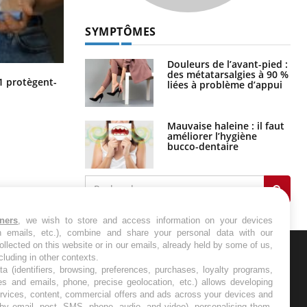
SYMPTÔMES
Douleurs de l’avant-pied :
des métatarsalgies à 90 %
Cytomégalovirus : ce qui change
1 protègent-
liées à problème d’appui
dans la prise en charge des femmes
enceintes
Mauvaise haleine : il faut
améliorer l’hygiène
bucco-dentaire
tners
, we wish to store and access information on your devices
in emails, etc.), combine and share your personal data with our
ollected on this website or in our emails, already held by some of us,
ncluding in other contexts.
ER
ta (identifiers, browsing, preferences, purchases, loyalty programs,
es and emails, phone, precise geolocation, etc.) allows developing
ervices, content, commercial offers and ads across your devices and
s les semaines les meilleures
 by email, post, SMS, phone, audio, and video), personalising them,