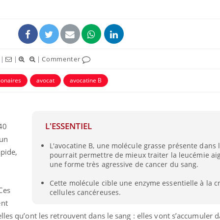
|
|
|
Commenter
monaires
avocat
avocatine B
L'ESSENTIEL
40
 un
L'avocatine B, une molécule grasse présente dans l
apide,
pourrait permettre de mieux traiter la leucémie ai
une forme très agressive de cancer du sang.
Cette molécule cible une enzyme essentielle à la c
Ces
cellules cancéreuses.
ent
lles qu’ont les retrouvent dans le sang : elles vont s’accumuler 