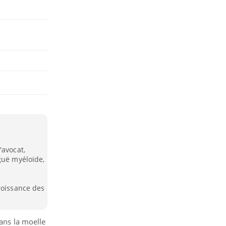
'avocat,
guë myéloïde,
roissance des
dans la moelle