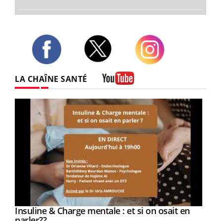
Twitter
Facebook
Instagram
LA CHAÎNE SANTÉ
Youtube
Youtube
Insuline & Charge mentale : et si on osait en
Youtube
Youtube
parler??