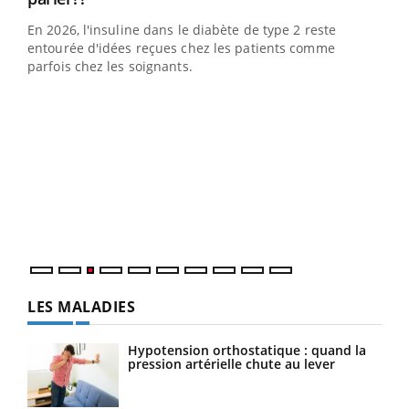
En 2026, l'insuline dans le diabète de type 2 reste
entourée d'idées reçues chez les patients comme
parfois chez les soignants.
Ecz
You
pour
L'ét
Vaca
Nos 
LES MALADIES
Hypotension orthostatique : quand la
pression artérielle chute au lever