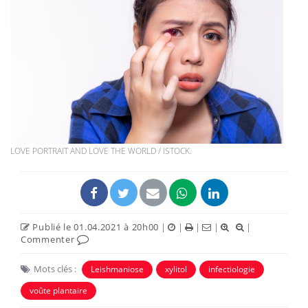
LOVE PORTRAIT AND LOVE THE WORLD / ISTOCK.
Publié le 01.04.2021 à 20h00
|
|
|
|
|
Commenter
Mots clés :
Leishmaniose
xylitol
infectiologie
voûte plantaire