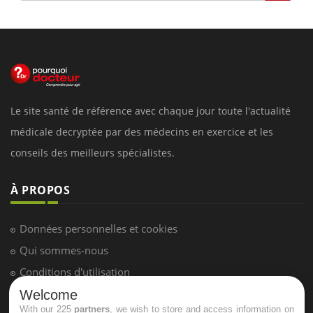
Le site santé de référence avec chaque jour toute l'actualité
médicale decryptée par des médecins en exercice et les
conseils des meilleurs spécialistes.
À PROPOS
Données personnelles et cookies
Qui sommes-nous
Conditions d'utilisation
Plan du site
Welcome
With our 225
partners
, we wish to store and access information on