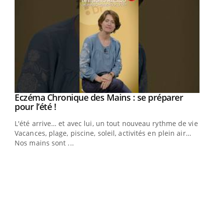
Eczéma Chronique des Mains : se préparer
Youtube
Youtube
pour l’été !
L'été arrive… et avec lui, un tout nouveau rythme de vie !
Vacances, plage, piscine, soleil, activités en plein air…
Nos mains sont ...
Dia
You
Le 
pers
ques