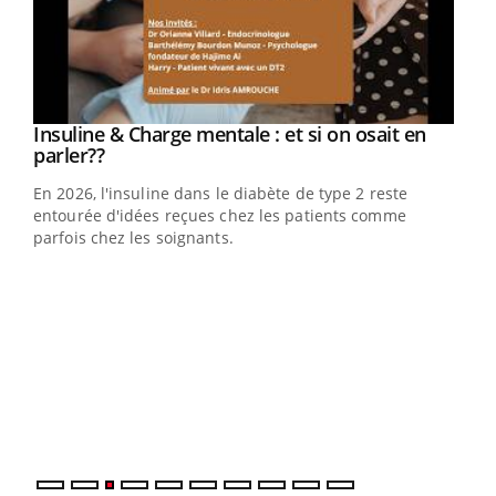
Youtube
Insuline & Charge mentale : et si on osait en
Youtube
Youtube
parler??
En 2026, l'insuline dans le diabète de type 2 reste
entourée d'idées reçues chez les patients comme
parfois chez les soignants.
Ecz
You
pour
L'ét
Vaca
Nos 