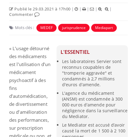
Publié le 29.03.2021 à 17h00
|
|
|
|
|
Commenter
Mots clés :
MEDEF
jurisprudence
Mediapart
« L’usage détourné
L'ESSENTIEL
des médicaments
Les laboratoires Servier sont
est l’utilisation d’un
reconnus coupables de
médicament
"tromperie aggravée" et
condamnés à 2,7 millions
psychoactif à des
d'euros d'amende.
fins
L'agence du médicament
d’automédication,
(ANSM) est condamnée à 300
de divertissement
000 euros d'amende pour
négligence dans la surveillance
ou d’amélioration
du Mediator.
des performances,
Le Mediator est accusé d’avoir
sur prescription
causé la mort de 1 500 à 2 100
médicale ou non, et
personnes.