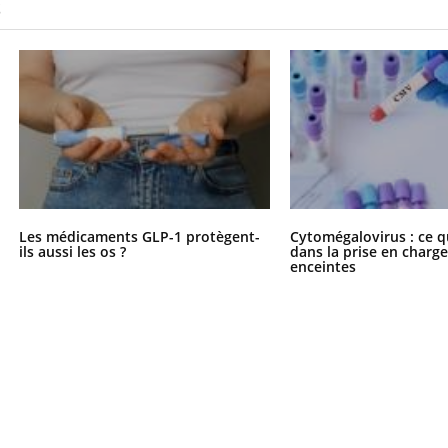
S
éma Chronique des Mains : se
tube
Les médicaments GLP-1 protègent-
Cytomégalovirus : ce q
Youtube
parer pour l’été !
ils aussi les os ?
dans la prise en char
enceintes
é arrive… et avec lui, un tout nouveau
me de vie ! Vacances, plage, piscine,
il, activités en plein air… Nos mains
 ...