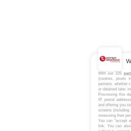
W
With our 225
par
(cookies, pixels 
partners, whether c
or obtained later, i
Processing this da
IP, postal address
and offering you s
screens (including
measuring their pe
You can "accept al
link
. You can also 