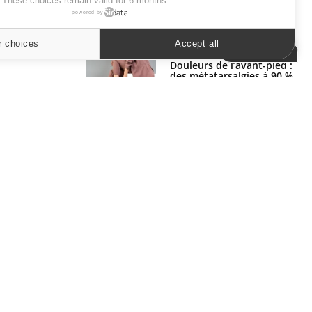
. These choices remain valid for 6 months.
powered by
SYMPTÔMES
r choices
Accept all
Cookies settings
Douleurs de l’avant-pied :
des métatarsalgies à 90 %
liées à problème d’appui
Mauvaise haleine : il faut
améliorer l’hygiène
bucco-dentaire
ER
s les semaines les meilleures