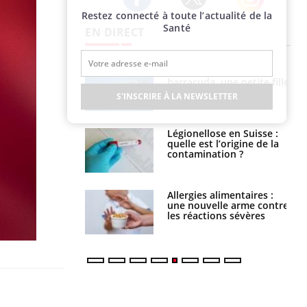
Restez connecté à toute l’actualité de la
Twitter
Facebook
Instagram
Santé
EN DIRECT
Mordue par un
Comment gérer le
barracuda, une petite fille
sommeil des enfants en
secourue grâce à un
vacances ?
S'INSCRIRE À LA NEWSLETTER
réflexe essentiel
Légionellose en Suisse :
Bilan prévention : ce que
quelle est l’origine de la
les kinés pourront
contamination ?
bientôt faire
Allergies alimentaires :
TDAH : quel est ce
une nouvelle arme contre
traitement autorisé aux
les réactions sévères
États-Unis ?