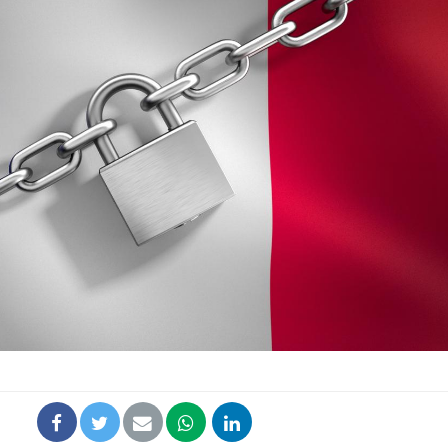
Grossesse et chaleur : ce
que dit la science
Le smartphone nuit-il à
l'apprentissage de la
lecture ?
Mordue par une tique en
vacances, elle reste dans
le coma pendant 42 jours