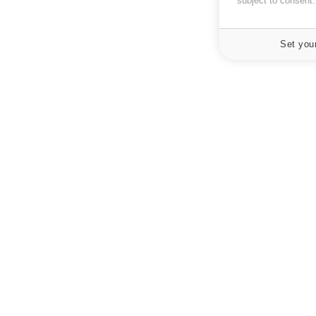
subject to consent
Set you
À PROPOS
NEWSLETT
Recevez toute