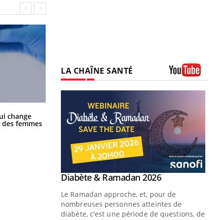
LA CHAÎNE SANTÉ
Youtube
La sieste empêche-t-elle de dormir
ui change
la nuit ?
ge des femmes
Youtube
Diabète & Ramadan 2026
Youtube
Le Ramadan approche, et, pour de
nombreuses personnes atteintes de
diabète, c'est une période de questions, de