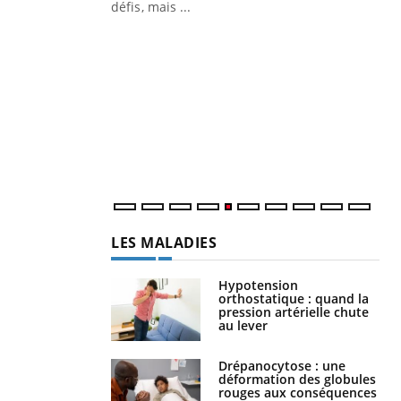
défis, mais ...
Un « jumeau numérique » pour
CO
Youtube
You
faciliter l’accès à la médecine
Youtube
Cou
préventive
nou
Un établissement lié à un groupe
bou
mutualiste innove en matière de bilan de
épi
santé : l'utilisation d'un « jumeau
numérique » permet ...
LES MALADIES
Hypotension
orthostatique : quand la
pression artérielle chute
au lever
Drépanocytose : une
déformation des globules
rouges aux conséquences