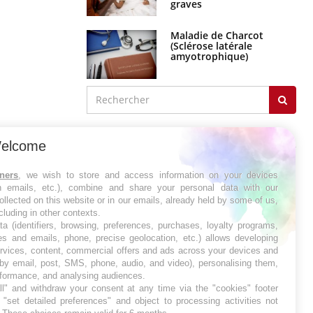
graves
Maladie de Charcot
(Sclérose latérale
amyotrophique)
J'AI MAL
elcome
tners
, we wish to store and access information on your devices
in emails, etc.), combine and share your personal data with our
ollected on this website or in our emails, already held by some of us,
ncluding in other contexts.
ta (identifiers, browsing, preferences, purchases, loyalty programs,
es and emails, phone, precise geolocation, etc.) allows developing
ervices, content, commercial offers and ads across your devices and
 by email, post, SMS, phone, audio, and video), personalising them,
rformance, and analysing audiences.
l" and withdraw your consent at any time via the "cookies" footer
"set detailed preferences" and object to processing activities not