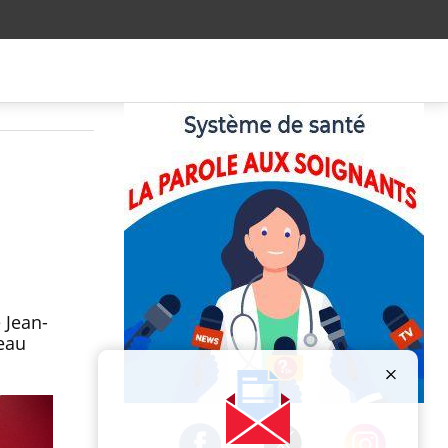
 Jean-
veau
Publicité