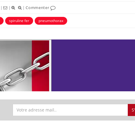
|
|
|
Commenter
spiruline fer
pneumothorax
S