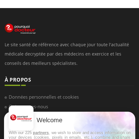
Le site santé de référence avec chaque jour toute l'actualité
médicale decryptée par des médecins en exercice et les
conseils des meilleurs spécialistes.
À PROPOS
Données personnelles et cookies
Qui sommes-nous
Conditions d'utilisation
Welcome
Plan du site
With our 225
partners
, we wish to store and access information on
Mentions Légales
your devices (cookies, pixels in emails, etc.), combine and share