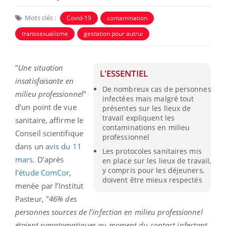
Mots clés :
Covid-19
contamination
transsexualisme
gestation pour autrui
"
Une situation
L'ESSENTIEL
insatisfaisante en
De nombreux cas de personnes
milieu professionnel
"
infectées mais malgré tout
d’un point de vue
présentes sur les lieux de
travail expliquent les
sanitaire, affirme le
contaminations en milieu
Conseil scientifique
professionnel
dans un
avis du 11
Les protocoles sanitaires mis
mars
. D’après
en place sur les lieux de travail,
y compris pour les déjeuners,
l
’étude ComCor
,
doivent être mieux respectés
menée par l’Institut
Pasteur, "
46% des
personnes sources de l’infection en milieu professionnel
étaient symptomatiques au moment du contact infectant