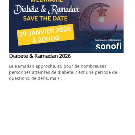
Youtube
Diabète & Ramadan 2026
Youtube
Le Ramadan approche, et, pour de nombreuses
vie !
personnes atteintes de diabète, c'est une période de
…
questions, de défis, mais ...
Un 
You
à l
Un é
mati