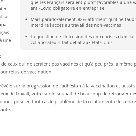
on
que les Français seraient plutôt favorables à une v
anti-Covid obligatoire en entreprise
nter
lisé
Mais paradoxalement, 82% affirment qu'il ne faudr
apa
interdire l'accès au travail des non-vaccinés
nçais
La question de l'intrusion des entreprises dans la 
 à une
collaborateurs fait débat aux Etats-Unis
t
vail de ceux qui ne seraient pas vaccinés et qu'à peu près la même
our refus de vaccination.
révèle sur la progression de l'adhésion à la vaccination et aussi s
ieux de travail, voire sur le souhait de beaucoup de retrouver de
onnel, pose en tout cas le problème de la relation entre les entre
« jumeau numérique » pour
santé.
tube
iliter l’accès à la médecine
Youtube
ventive
établissement lié à un groupe