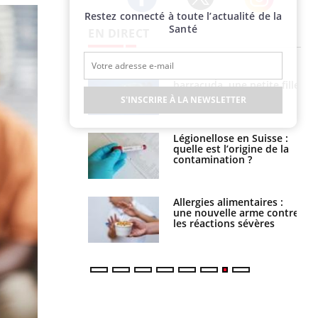
Restez connecté à toute l’actualité de la
Twitter
Facebook
Instagram
Santé
EN DIRECT
Mordue par un
Comment gérer le
barracuda, une petite fille
sommeil des enfants en
secourue grâce à un
vacances ?
S'INSCRIRE À LA NEWSLETTER
réflexe essentiel
Légionellose en Suisse :
Bilan prévention : ce que
quelle est l’origine de la
les kinés pourront
contamination ?
bientôt faire
Allergies alimentaires :
TDAH : quel est ce
une nouvelle arme contre
traitement autorisé aux
les réactions sévères
États-Unis ?