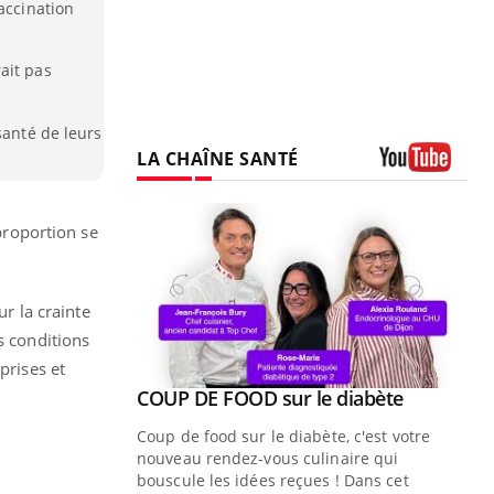
accination
ait pas
santé de leurs
LA CHAÎNE SANTÉ
Youtube
 proportion se
ur la crainte
s conditions
prises et
Youtube
COUP DE FOOD sur le diabète
Youtube
Coup de food sur le diabète, c'est votre
nouveau rendez-vous culinaire qui
bouscule les idées reçues ! Dans cet