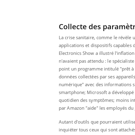
mut
air… Nos mains
défis, mais ...
sant
num
Collecte des paramèt
La crise sanitaire, comme le révèle u
applications et dispositifs capable
Electronics Show a illustré l'inflati
n'avaient pas attendu : le spécialist
point un programme intitulé "prêt à 
données collectées par ses appareils
numérique" avec des informations sur
smartphone; Microsoft a développé a
quotidien des symptômes; moins intru
par Amazon "aide" les employés du g
Autant d'outils que pourraient utilis
inquiéter tous ceux qui sont attaché