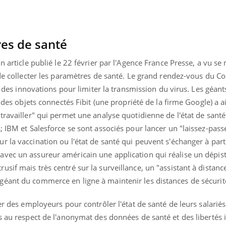
ualiste innove en matière de bilan de
é : l'utilisation d'un « jumeau
érique » permet ...
res de santé
n article publié le 22 février par l'Agence France Presse, a vu se 
s de collecter les paramètres de santé. Le grand rendez-vous du 
on des innovations pour limiter la transmission du virus. Les géant
e des objets connectés Fibit (une propriété de la firme Google) a a
travailler" qui permet une analyse quotidienne de l'état de santé 
; IBM et Salesforce se sont associés pour lancer un "laissez-pass
 la vaccination ou l'état de santé qui peuvent s'échanger à part
vec un assureur américain une application qui réalise un dépis
sif mais très centré sur la surveillance, un "assistant à distanc
éant du commerce en ligne à maintenir les distances de sécurité
er des employeurs pour contrôler l'état de santé de leurs salariés
s au respect de l'anonymat des données de santé et des libertés i