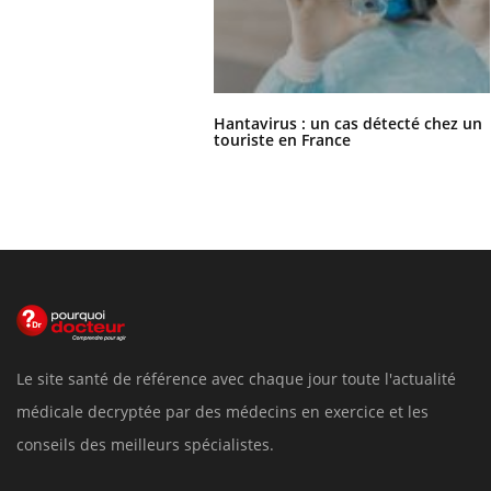
Hantavirus : un cas détecté chez un
touriste en France
Le site santé de référence avec chaque jour toute l'actualité
médicale decryptée par des médecins en exercice et les
conseils des meilleurs spécialistes.