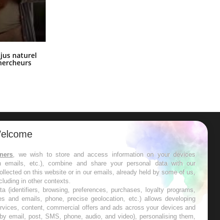
Comment oublier les écrans en
 jus naturel
vacances ?
chercheurs
elcome
ER
tners
, we wish to store and access information on your devices
in emails, etc.), combine and share your personal data with our
s les semaines les meilleures
ollected on this website or in our emails, already held by some of us,
ncluding in other contexts.
ta (identifiers, browsing, preferences, purchases, loyalty programs,
es and emails, phone, precise geolocation, etc.) allows developing
ervices, content, commercial offers and ads across your devices and
 by email, post, SMS, phone, audio, and video), personalising them,