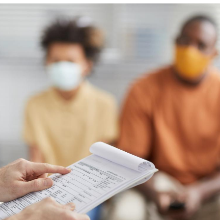
Grossesse et chaleur : ce
que dit la science
Le smartphone nuit-il à
l'apprentissage de la
lecture ?
Mordue par une tique en
vacances, elle reste dans
le coma pendant 42 jours