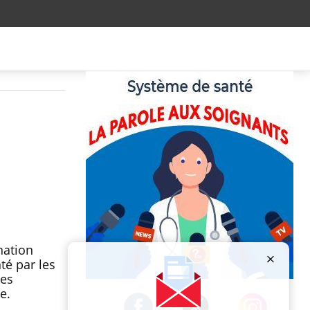
nation
té par les
les
Publicité
e.