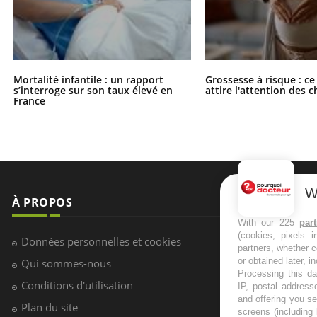
Mortalité infantile : un rapport
Grossesse à risque : ce
s’interroge sur son taux élevé en
attire l'attention des 
France
W
À PROPOS
NEWSLETT
With our 225
par
(cookies, pixels 
Recevez toute
Données personnelles et cookies
partners, whether c
infos santé
or obtained later, i
Qui sommes-nous
Processing this da
Conditions d'utilisation
IP, postal address
and offering you s
Plan du site
screens (including