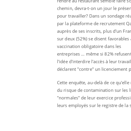
rendre au restaurant semble faire s
chemin, devra-t-on un jour le prése
pour travailler? Dans un sondage réa
par la plateforme de recrutement Q
auprès de ses inscrits, plus d'un Fra
sur deux (52%) se disent favorables
vaccination obligatoire dans les
entreprises ... même si 82% refusen
l'idée d'interdire l'accès à leur tra
déclarent "contre" un licenciement p
Cette enquête, au-delà de ce qu'elle 
du risque de contamination sur les l
"normales" de leur exercice professi
Youtube
 Mains : se
Diabète & Ramadan 2026
Un 
leurs employés sur le registre de la 
Youtube
You
outube
fac
Le Ramadan approche, et, pour de
pré
un tout nouveau
nombreuses personnes atteintes de
Un 
lage, piscine,
diabète, c'est une période de questions, de