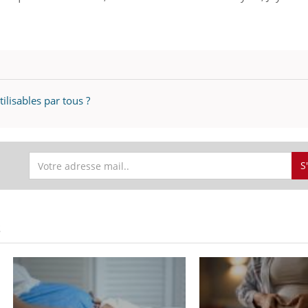
ilisables par tous ?
S
S