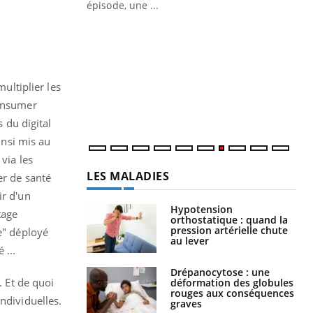
épisode, une ...
Quand l’entreprise mise sur le bien
Ec
Youtube
You
Youtube
être global
quo
"Les rendez-vous de la santé et de la
Dan
qualité de vie au travail" de Pourquoi
der
multiplier les
Docteur reçoivent Régis Blugeon, DRH et
com
Consumer
directeur ...
et é
s du digital
insi mis au
via les
LES MALADIES
er de santé
ir d'un
Hypotension
tage
orthostatique : quand la
pression artérielle chute
e" déployé
au lever
 ...
Drépanocytose : une
. Et de quoi
déformation des globules
rouges aux conséquences
ndividuelles.
graves