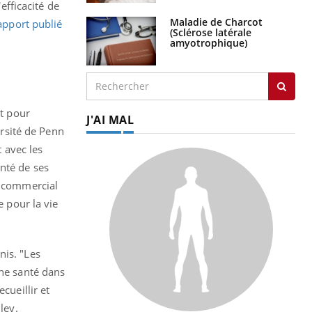
efficacité de
Maladie de Charcot
apport publié
(Sclérose latérale
amyotrophique)
at pour
J'AI MAL
ersité de Penn
t avec les
nté de ses
e commercial
e pour la vie
nis. "Les
nne santé dans
cueillir et
ley.