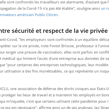
elle sont confrontés les travailleurs est alarmante, d'autant que l'
opagation de la Covid-19 n'a pas été établie", souligne ainsi
un r
mmateurs américain Public Citizen
.
ntre sécurité et respect de la vie privée
 anti-Covid, "les employeurs sont confrontés à un équilibre délic
mpiéter sur la vie privée, note Forest Briscoe, professeur à l'univ
pour exiger une preuve de vaccination, elles sont parfois en confli
 médical qui limitent l'accès d'une entreprise aux données de sa
r que "pour certaines des entreprises technologiques, leur modèl
ur utilisation à des fins monétisables, ce qui représente un risqu
CLU, une association de défense des droits civiques aux Etats-U
 protéger les lieux de travail et à maintenir les employés en bo
ui m'inquiète, c'est que certains utilisent cette pandémie pour re
e qui est nécessaire", affirme ainsi un de ses analyses, Jay Stran