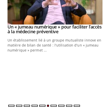
Un « jumeau numérique » pour faciliter l’accès
Youtube
Youtube
à la médecine préventive
Un établissement lié à un groupe mutualiste innove en
e
matière de bilan de santé : l'utilisation d'un « jumeau
numérique » permet ...
COU
You
Coup
vous
épis