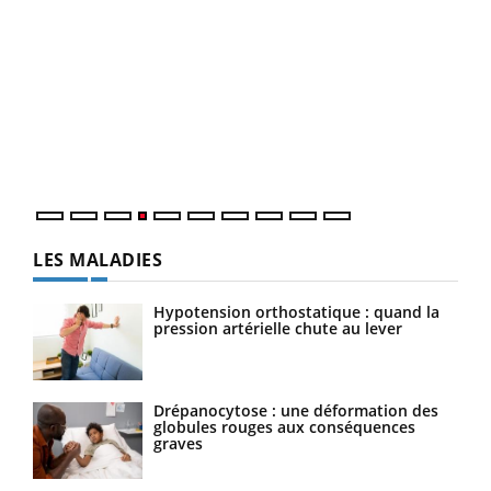
Dia
You
Le 
pers
ques
LES MALADIES
Hypotension orthostatique : quand la
pression artérielle chute au lever
Drépanocytose : une déformation des
globules rouges aux conséquences
graves