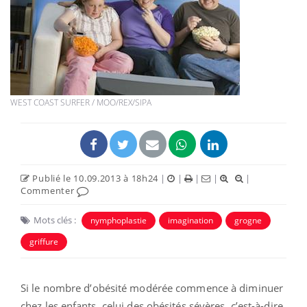
WEST COAST SURFER / MOO/REX/SIPA
Publié le 10.09.2013 à 18h24
|
|
|
|
|
Commenter
Mots clés :
nymphoplastie
imagination
grogne
griffure
Si le nombre d’obésité modérée commence à diminuer
chez les enfants, celui des obésités sévères, c’est-à-dire