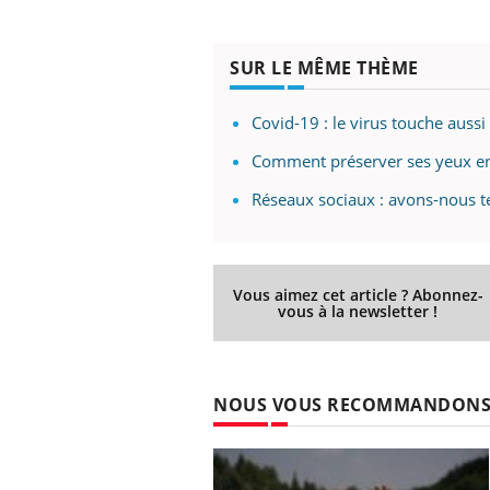
SUR LE MÊME THÈME
ale : et si on
Eczéma Chronique des Mains : se
Dia
Youtube
You
ube
Youtube
Covid-19 : le virus touche aussi
préparer pour l’été !
Le 
Comment préserver ses yeux en
 diabète de type 2
L'été arrive… et avec lui, un tout nouveau
nom
ues chez les
rythme de vie ! Vacances, plage, piscine,
diab
Réseaux sociaux : avons-nous te
ez les soignants.
soleil, activités en plein air… Nos mains
défi
sont ...
Vous aimez cet article ? Abonnez-
vous à la newsletter !
NOUS VOUS RECOMMANDON