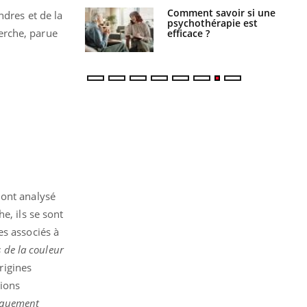
 : pourquoi le
Comment savoir si une
ndres et de la
reconnaît-il les
psychothérapie est
erche, parue
 autrement ?
efficace ?
.
s ont analysé
e, ils se sont
es associés à
s de la couleur
origines
tions
tiquement