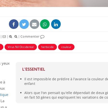
|
|
|
Commenter
t
Virus Nil Occidental
herbicide
couleur
s yeux
L'ESSENTIEL
Cerveau : le mystère de la
Le déca
"madeleine de Proust"
d'été : 
enfin expliqué
sommeil
Il est impossible de prédire à l'avance la couleur 
re à
enfant
eux
Intolérance au gluten : les
Grossess
Alors que l'on pensait qu'elle dépendait de deux g
nouvelles
pourraie
tique
en fait 50 gènes qui expliquent les variations de c
recommandations de la
poids d
 La
HAS
un a