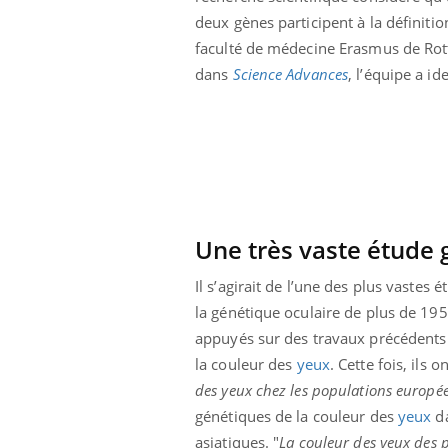
 alimentaires :
TDAH : quel est ce
deux gènes participent à la définiti
elle arme contre
traitement autorisé aux
faculté de médecine Erasmus de Rot
tions sévères
États-Unis ?
dans
Science Advances
, l’équipe a i
Une très vaste étude 
Il s’agirait de l’une des plus vastes 
la génétique oculaire de plus de 195
appuyés sur des travaux précédents 
la couleur des
yeux
. Cette fois, ils
des yeux chez les populations europé
génétiques de la couleur des
yeux
da
asiatiques. "
La couleur des yeux des 