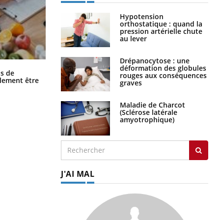
Hypotension
orthostatique : quand la
pression artérielle chute
au lever
Drépanocytose : une
déformation des globules
Grossesse et chaleur : ce que dit la
s de
rouges aux conséquences
science
alement être
graves
Maladie de Charcot
(Sclérose latérale
amyotrophique)
J'AI MAL