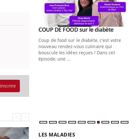
Youtube
ue » pour
COUP DE FOOD sur le diabète
Youtube
médecine
Coup de food sur le diabète, c'est votre
nouveau rendez-vous culinaire qui
n groupe
bouscule les idées reçues ! Dans cet
ière de bilan de
épisode, une ...
« jumeau
Qu
You
êtr
'inscrire
"Le
qua
Doc
dir
LES MALADIES