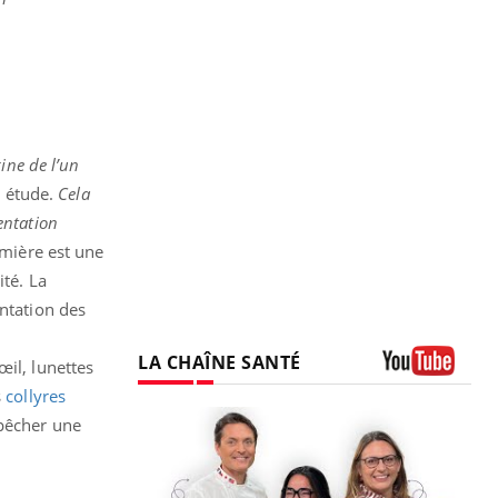
ine de l’un
e étude.
Cela
entation
emière est une
ité. La
entation des
LA CHAÎNE SANTÉ
il, lunettes
Youtube
s
collyres
mpêcher une