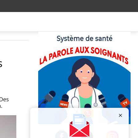
s
 Des
.
Publicité