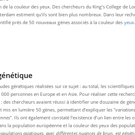
Insuffisance cardiaque :
Autisme
on de la couleur des yeux. Des chercheurs du King’s College de Lo
comment mieux la
cerveau 
terdam estiment qu’ils sont bien plus nombreux. Dans leur rech
prévenir
visages
dentifié près de 50 nouveaux gènes associés à la couleur des
yeux
génétique
études génétiques réalisées sur ce sujet : au total, les scientifique
 000 personnes en Europe et en Asie. Pour réaliser cette recherch
: des chercheurs avaient réussi à identifier une douzaine de gèn
 ont mis en lumière 50 gènes, permettant d’expliquer les "
variation
ennes
". Ils ont également constaté l’existence d’un lien entre les 
ns la population européenne et la couleur des yeux des popula
populations asiatiques, avec différentes nuances de brun, est géné