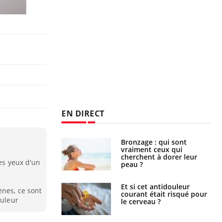
EN DIRECT
lage des horaires
Bronzage : qui sont
quel impact sur le
vraiment ceux qui
 ?
cherchent à dorer leur
des yeux d'un
peau ?
e : ces polluants
Et si cet antidouleur
ènes, ce sont
nt influencer le
courant était risqué pour
ouleur
es enfants
le cerveau ?