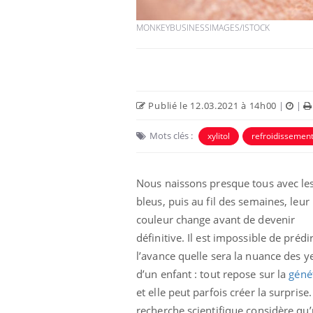
MONKEYBUSINESSIMAGES/ISTOCK
Publié le 12.03.2021 à 14h00
|
|
Mots clés :
xylitol
refroidissemen
Nous naissons presque tous avec le
par un
Comment gérer le
bleus, puis au fil des semaines, leur
, une petite fille
sommeil des enfants en
couleur change avant de devenir
 grâce à un
vacances ?
ssentiel
définitive. Il est impossible de prédi
l’avance quelle sera la nuance des y
lose en Suisse :
Bilan prévention : ce que
t l’origine de la
les kinés pourront
d’un enfant : tout repose sur la
géné
ation ?
bientôt faire
et elle peut parfois créer la surprise.
recherche scientifique considère qu’