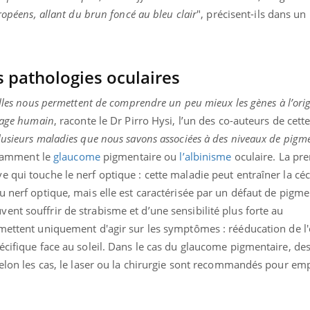
ropéens, allant du brun foncé au bleu clair
", précisent-ils dans un
 pathologies oculaires
elles nous permettent de comprendre un peu mieux les gènes à l’orig
isage humain
, raconte le Dr Pirro Hysi, l’un des co-auteurs de cett
lusieurs maladies que nous savons associées à des niveaux de pigm
notamment le
glaucome
pigmentaire ou
l’albinisme
oculaire. La pr
 qui touche le nerf optique : cette maladie peut entraîner la céc
u nerf optique, mais elle est caractérisée par un défaut de pigm
nt souffrir de strabisme et d’une sensibilité plus forte au
ettent uniquement d'agir sur les symptômes : rééducation de l'œ
écifique face au soleil. Dans le cas du glaucome pigmentaire, de
 Selon les cas, le laser ou la chirurgie sont recommandés pour e