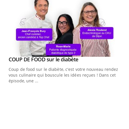
Youtube
cès
COUP DE FOOD sur le diabète
Youtube
Coup de food sur le diabète, c'est votre nouveau rendez-
 en
vous culinaire qui bouscule les idées reçues ! Dans cet
u
épisode, une ...
Qua
You
"Les
trav