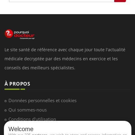
Le site santé de référence avec chaque jour toute l'actualité
médicale decryptée par des médecins en exercice et les
conseils des meilleurs spécialistes.
À PROPOS
Données personnelles et cookies
Qui sommes-nous
Conditions d'utilisation
Plan du site
Welcome