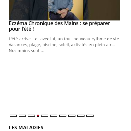
Eczéma Chronique des Mains : se préparer
Youtube
Youtube
pour l’été !
L'été arrive… et avec lui, un tout nouveau rythme de vie !
Vacances, plage, piscine, soleil, activités en plein air…
Nos mains sont ...
Dia
You
Le 
pers
ques
LES MALADIES