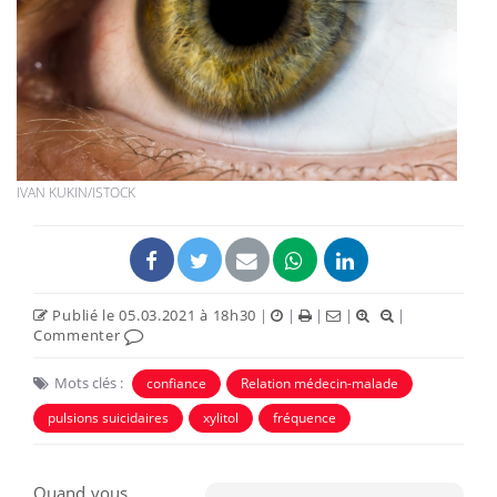
IVAN KUKIN/ISTOCK
Publié le 05.03.2021 à 18h30
|
|
|
|
|
Commenter
Mots clés :
confiance
Relation médecin-malade
pulsions suicidaires
xylitol
fréquence
Quand vous