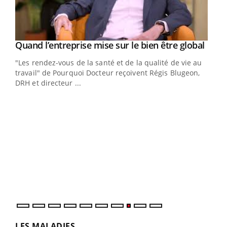
Yout
Quand l’entreprise mise sur le bien être global
Youtube
ndez-
"Les rendez-vous de la santé et de la qualité de vie au
cet
travail" de Pourquoi Docteur reçoivent Régis Blugeon,
DRH et directeur ...
Ecz
You
(3/3
Dans
vous
quot
LES MALADIES