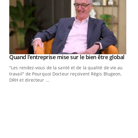
Yout
Quand l’entreprise mise sur le bien être global
Youtube
ndez-
"Les rendez-vous de la santé et de la qualité de vie au
cet
travail" de Pourquoi Docteur reçoivent Régis Blugeon,
DRH et directeur ...
Ecz
You
(3/3
Dans
vous