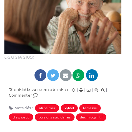
CREATISTA/ISTOCK
Publié le 24.09.2019 à 18h30
|
|
|
|
|
Commenter
Mots clés :
alzheimer
xylitol
terrasse
diagnostic
pulsions suicidaires
déclin cognitif