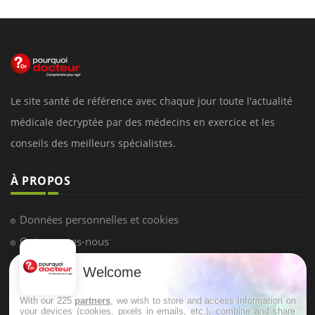
Le site santé de référence avec chaque jour toute l'actualité
médicale decryptée par des médecins en exercice et les
conseils des meilleurs spécialistes.
À PROPOS
Données personnelles et cookies
Qui sommes-nous
Conditions d'utilisation
Welcome
Plan du site
With our 225
partners
, we wish to store and access information on
Mentions Légales
your devices (cookies, pixels in emails, etc.), combine and share