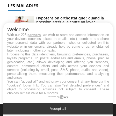
LES MALADIES
Hypotension orthostatique : quand la
pression artérielle chute au lever
Welcome
With our 225
partners
, we wish to store and access information on
your devices (cookies, pixels in emails, etc.), combine and share
Drépanocytose : une déformation des
your personal data with our partners, whether collected on this
globules rouges aux conséquences
website or in our emails, already held by some of us, or obtained
graves
later, including in other contexts.
Processing this data (identifiers, browsing, preferences, purchases,
loyalty programs, IP, postal addresses and emails, phone, precise
geolocation, etc.) allows developing and offering you services,
Maladie de Charcot (Sclérose latérale
content, commercial offers and ads across your devices and
amyotrophique)
screens (including by email, post, SMS, phone, audio, and video),
personalising them, measuring their performance, and analysing
audiences.
You can "accept all" and withdraw your consent at any time via the
"cookies" footer link
. You can also "set detailed preferences" and
object to processing activities not subject to consent. These
choices remain valid for 6 months.
powered by
Accept all