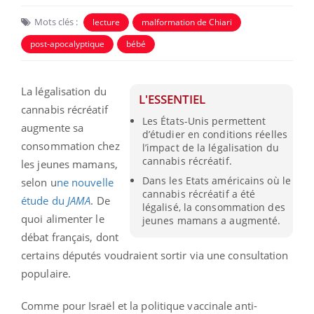
Mots clés :
lecture
malformation de Chiari
post-apocalyptique
bébé
La légalisation du
L'ESSENTIEL
cannabis récréatif
Les États-Unis permettent
augmente sa
d’étudier en conditions réelles
consommation chez
l’impact de la légalisation du
cannabis récréatif.
les jeunes mamans,
Dans les Etats américains où le
selon u
ne nouvelle
cannabis récréatif a été
étude du
JAMA
. De
légalisé, la consommation des
quoi alimenter le
jeunes mamans a augmenté.
débat français, dont
certains députés voudraient sortir via une consultation
populaire.
Comme pour Israël et la politique vaccinale anti-