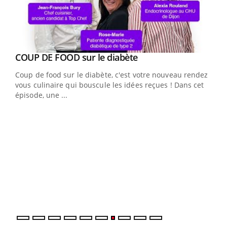
Youtube
cès
COUP DE FOOD sur le diabète
Youtube
Coup de food sur le diabète, c'est votre nouveau rendez-
 en
vous culinaire qui bouscule les idées reçues ! Dans cet
u
épisode, une ...
Qua
You
"Les
trav
DRH 