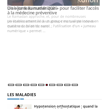
Un « jumeau numérique » pour faciliter l’accès
Youtube
Youtube
à la médecine préventive
Un établissement lié à un groupe mutualiste innove en
e
matière de bilan de santé : l'utilisation d'un « jumeau
numérique » permet ...
COU
You
Coup
vous
épis
LES MALADIES
Hypotension orthostatique : quand la