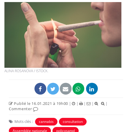
ALINA ROSANOVA / ISTOCK.
Publié le 16.01.2021 à 19h00
|
|
|
|
|
Commenter
Mots clés :
cannabis
consultation
Assemblée nationale
policosanol