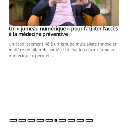
Un « jumeau numérique » pour faciliter l’accès
Youtube
Youtube
à la médecine préventive
Un établissement lié à un groupe mutualiste innove en
e
matière de bilan de santé : l'utilisation d'un « jumeau
numérique » permet ...
COU
You
Coup
vous
épis