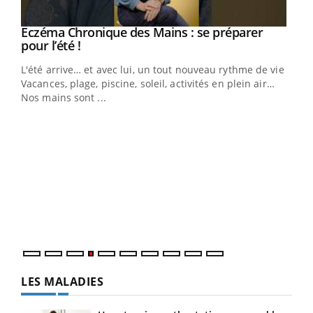
Youtube
Eczéma Chronique des Mains : se préparer
Diabète & Ramadan 2026
Youtube
Youtube
Youtube
pour l’été !
Le Ramadan approche, et, pour de nombreuses
L'été arrive… et avec lui, un tout nouveau rythme de vie !
personnes atteintes de diabète, c'est une période de
Vacances, plage, piscine, soleil, activités en plein air…
questions, de défis, mais ...
Nos mains sont ...
Un 
You
à l
Un é
mati
numé
LES MALADIES