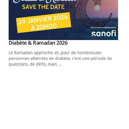
Youtube
Diabète & Ramadan 2026
Youtube
Le Ramadan approche, et, pour de nombreuses
vie !
personnes atteintes de diabète, c'est une période de
…
questions, de défis, mais ...
Un 
You
à l
Un é
mati
numé