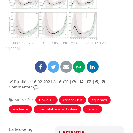
LES TROIS SCÉNARIOS DE REPRISE ÉPIDÉMIQUE CALCULÉS PAR
L'INSERM.
Publié le 16.02.2021 à 16h20
|
|
|
|
|
Commenter
Mots clés :
Covid-19
coronavirus
squames
épidémie
insensibilité à la douleur
vapeur
La Moselle,
L'ESSENTIEL