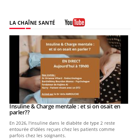
LA CHAÎNE SANTÉ
Youtube
Insuline & Charge mentale : et si on osait en
Eczéma Chronique des Mains : se préparer
Youtube
Youtube
Youtube
Youtube
parler??
pour l’été !
En 2026, l'insuline dans le diabète de type 2 reste
L'été arrive… et avec lui, un tout nouveau rythme de vie !
entourée d'idées reçues chez les patients comme
Vacances, plage, piscine, soleil, activités en plein air…
parfois chez les soignants.
Nos mains sont ...