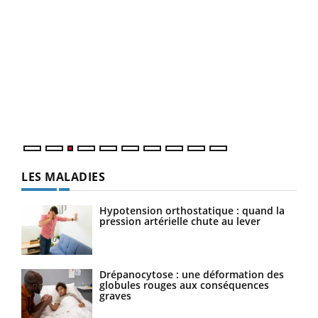
Dia
You
Le 
pers
ques
LES MALADIES
Hypotension orthostatique : quand la
pression artérielle chute au lever
Drépanocytose : une déformation des
globules rouges aux conséquences
graves