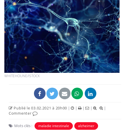
WHITEHOUNE/ISTOCK
Publié le 03.02.2021 à 20h00
|
|
|
|
|
Commenter
Mots clés :
maladie intestinale
alzheimer