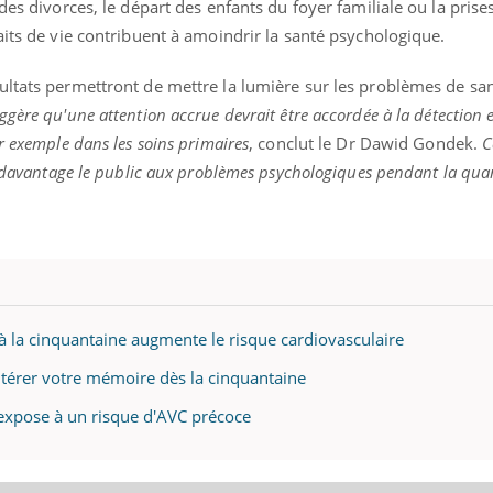
veau rendez-vous culinaire qui
des divorces, le départ des enfants du foyer familiale ou la prise
cule les idées reçues ! Dans cet
aits de vie contribuent à amoindrir la santé psychologique.
ode, une ...
ultats permettront de mettre la lumière sur les problèmes de sa
Quand l’entreprise mi
Youtube
gère qu'une attention accrue devrait être accordée à la détection e
Youtube
être global
r exemple dans les soins primaires
, conclut le Dr Dawid Gondek.
C
"Les rendez-vous de la sa
er davantage le public aux problèmes psychologiques pendant la qua
qualité de vie au travail"
Docteur reçoivent Régis 
directeur ...
à la cinquantaine augmente le risque cardiovasculaire
ltérer votre mémoire dès la cinquantaine
 expose à un risque d'AVC précoce