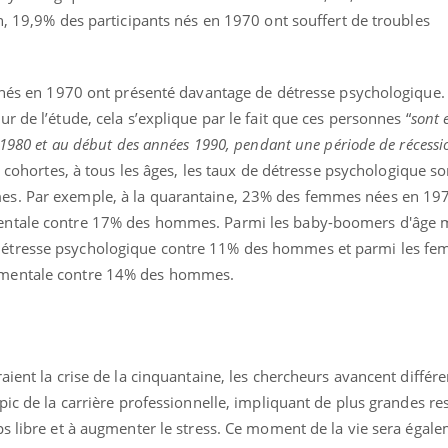
n, 19,9% des participants nés en 1970 ont souffert de troubles
x nés en 1970 ont présenté davantage de détresse psychologique.
r de l’étude, cela s’explique par le fait que ces personnes “
sont 
 1980 et au début des années 1990, pendant une période de récessio
ois cohortes, à tous les âges, les taux de détresse psychologique s
es. Par exemple, à la quarantaine, 23% des femmes nées en 19
entale contre 17% des hommes. Parmi les baby-boomers d'âge
étresse psychologique contre 11% des hommes et parmi les fe
 mentale contre 14% des hommes.
ient la crise de la cinquantaine, les chercheurs avancent différe
Youtube
P DE FOOD sur le diabète
tube
pic de la carrière professionnelle, impliquant de plus grandes re
s libre et à augmenter le stress. Ce moment de la vie sera égale
 de food sur le diabète, c'est votre