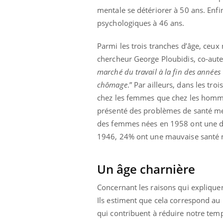
mentale se détériorer à 50 ans. Enfi
psychologiques à 46 ans.
Parmi les trois tranches d’âge, ceu
chercheur George Ploubidis, co-auteu
marché du travail à la fin des années
chômage
.” Par ailleurs, dans les tr
chez les femmes que chez les homm
présenté des problèmes de santé m
des femmes nées en 1958 ont une d
1946, 24% ont une mauvaise santé
Un âge charnière
Concernant les raisons qui expliquera
COU
You
Ils estiment que cela correspond au 
qui contribuent à réduire notre temp
Coup