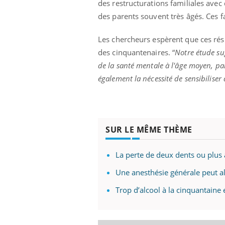
nou
des restructurations familiales avec 
bous
des parents souvent très âgés. Ces f
épis
Les chercheurs espèrent que ces rés
Youtube
026
Un « jumeau numérique » pour
Youtube
des cinquantenaires. “
Notre étude sug
faciliter l’accès à la médecine
de la santé mentale à l'âge moyen, pa
 pour de
Youtube
préventive
eintes de
également la nécessité de sensibilis
Un établissement lié à un groupe
 de questions, de
mutualiste innove en matière de bilan de
santé : l'utilisation d'un « jumeau
numérique » permet ...
SUR LE MÊME THÈME
La perte de deux dents ou plus 
Une anesthésie générale peut a
Trop d’alcool à la cinquantaine