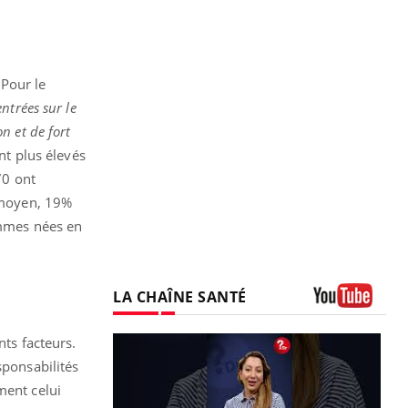
 Pour le
entrées sur le
n et de fort
ont plus élevés
70 ont
 moyen, 19%
mmes nées en
LA CHAÎNE SANTÉ
Youtube
nts facteurs.
sponsabilités
ment celui