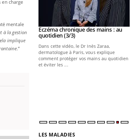
s en charge
nté mentale
se sur le bien
Eczéma chronique des mains : au
Youtube
t à la gestion
Youtube
quotidien (3/3)
ela implique
nté et de la
Dans cette vidéo, le Dr Inès Zaraa,
rantaine
.”
 de Pourquoi
dermatologue à Paris, vous explique
Blugeon, DRH et
comment protéger vos mains au quotidien
et éviter les ...
Ec
You
sy
Une
sèc
per
irri
LES MALADIES