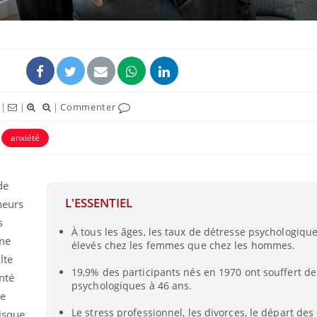
|
|
|
Commenter
anxiété
de
L'ESSENTIEL
heurs
s
À tous les âges, les taux de détresse psychologiqu
rme
élevés chez les femmes que chez les hommes.
lte
19,9% des participants nés en 1970 ont souffert de
nté
psychologiques à 46 ans.
ue
Le stress professionnel, les divorces, le départ des 
isque