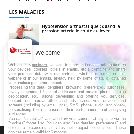
LES MALADIES
Hypotension orthostatique : quand la
pression artérielle chute au lever
Welcome
Drépanocytose : une déformation des
globules rouges aux conséquences
graves
With our 225
partners
, we wish to store and access information on
your devices (cookies, pixels in emails, etc.), combine and share
your personal data with our partners, whether collected on this
website or in our emails, already held by some of us, or obtained
Maladie de Charcot (Sclérose latérale
later, including in other contexts.
amyotrophique)
Processing this data (identifiers, browsing, preferences, purchases,
loyalty programs, IP, postal addresses and emails, phone, precise
geolocation, etc.) allows developing and offering you services,
content, commercial offers and ads across your devices and
screens (including by email, post, SMS, phone, audio, and video),
personalising them, measuring their performance, and analysing
audiences.
You can "accept all" and withdraw your consent at any time via the
"cookies" footer link
. You can also "set detailed preferences" and
object to processing activities not subject to consent. These
choices remain valid for 6 months.