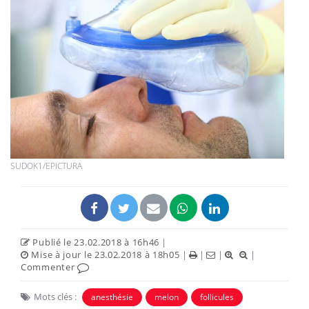
SUDOK1/EPICTURA
Publié le 23.02.2018 à 16h46
|
Mise à jour le 23.02.2018 à 18h05
|
|
|
|
Commenter
Mots clés :
anesthésie
melon
follicules