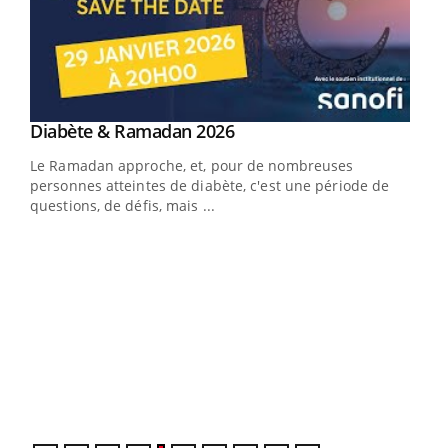
Youtube
Diabète & Ramadan 2026
Youtube
Le Ramadan approche, et, pour de nombreuses
vie !
personnes atteintes de diabète, c'est une période de
…
questions, de défis, mais ...
Un 
You
à l
Un é
mati
numé