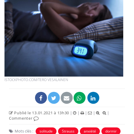
ISTOCKPHOTO.COM/TERO VESALAINEN
Publié le 13.01.2021 à 13h30
|
|
|
|
|
Commenter
Mots clés :
solitude
Strauss
anxiété
dormir