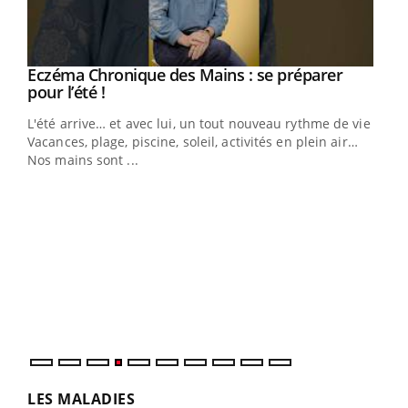
Eczéma Chronique des Mains : se préparer
Youtube
Youtube
pour l’été !
L'été arrive… et avec lui, un tout nouveau rythme de vie !
Vacances, plage, piscine, soleil, activités en plein air…
Nos mains sont ...
Dia
You
Le 
pers
ques
LES MALADIES