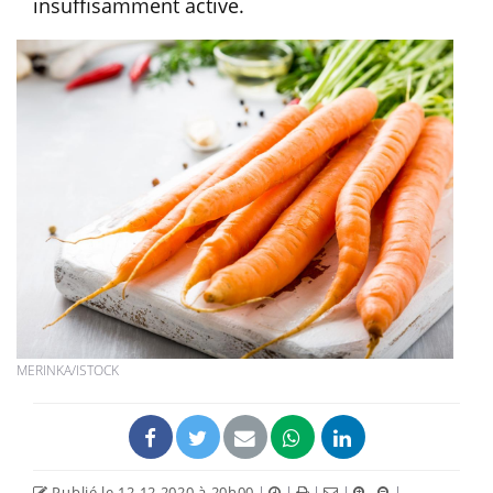
insuffisamment active.
MERINKA/ISTOCK
Publié le 12.12.2020 à 20h00
|
|
|
|
|