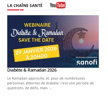
LA CHAÎNE SANTÉ
Youtube
Youtube
Diabète & Ramadan 2026
Un « jumeau numérique » pour faciliter l’accès
Youtube
Youtube
Youtube
à la médecine préventive
Le Ramadan approche, et, pour de nombreuses
Un établissement lié à un groupe mutualiste innove en
personnes atteintes de diabète, c'est une période de
matière de bilan de santé : l'utilisation d'un « jumeau
questions, de défis, mais ...
numérique » permet ...