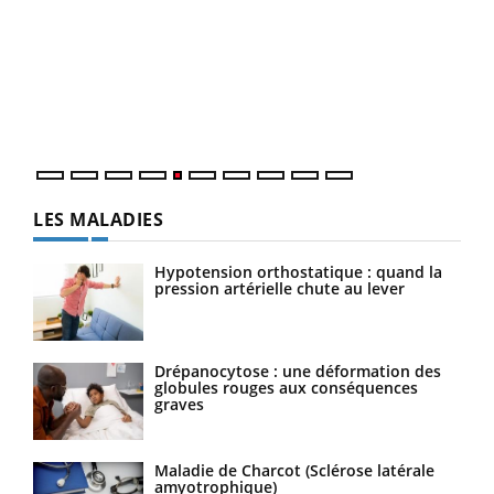
COU
You
Coup
vous
épis
LES MALADIES
Hypotension orthostatique : quand la
pression artérielle chute au lever
Drépanocytose : une déformation des
globules rouges aux conséquences
graves
Maladie de Charcot (Sclérose latérale
amyotrophique)