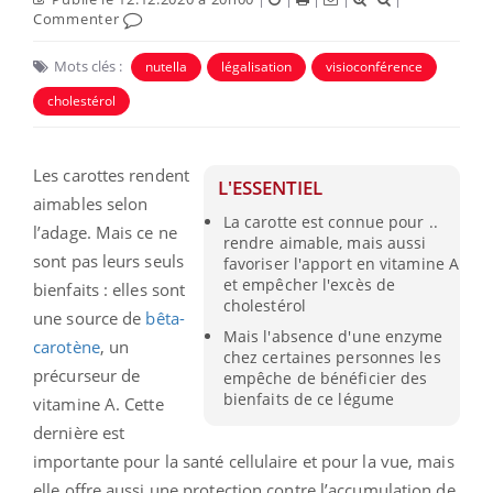
Commenter
Mots clés :
nutella
légalisation
visioconférence
cholestérol
Les carottes rendent
L'ESSENTIEL
aimables selon
La carotte est connue pour ..
l’adage. Mais ce ne
rendre aimable, mais aussi
sont pas leurs seuls
favoriser l'apport en vitamine A
et empêcher l'excès de
bienfaits : elles sont
cholestérol
une source de
bêta-
Mais l'absence d'une enzyme
carotène
, un
chez certaines personnes les
précurseur de
empêche de bénéficier des
bienfaits de ce légume
vitamine A. Cette
dernière est
importante pour la santé cellulaire et pour la vue, mais
elle offre aussi une protection contre l’accumulation de