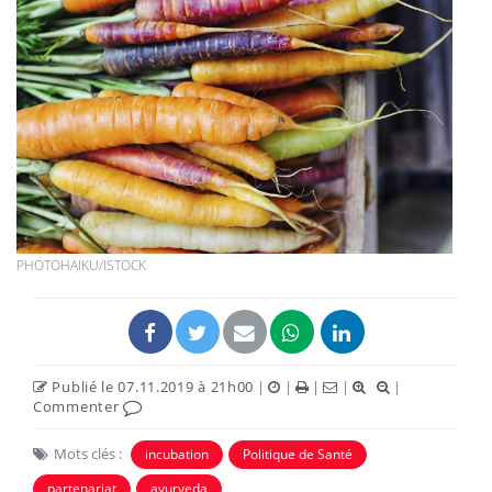
PHOTOHAIKU/ISTOCK
Publié le 07.11.2019 à 21h00
|
|
|
|
|
Commenter
Mots clés :
incubation
Politique de Santé
partenariat
ayurveda