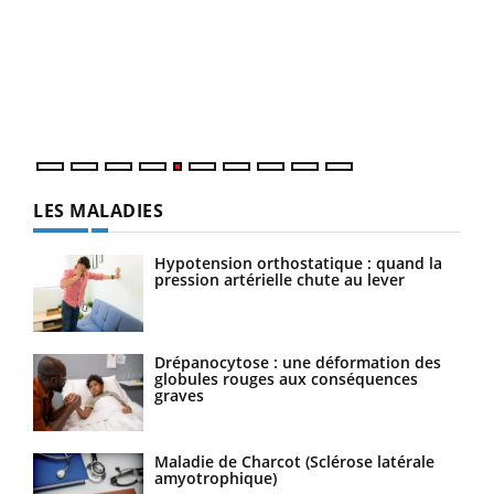
Un « jumeau numérique » pour faciliter l’accès
COU
Youtube
You
Youtube
à la médecine préventive
Coup
Un établissement lié à un groupe mutualiste innove en
vous
matière de bilan de santé : l'utilisation d'un « jumeau
épis
numérique » permet ...
LES MALADIES
Hypotension orthostatique : quand la
pression artérielle chute au lever
Drépanocytose : une déformation des
globules rouges aux conséquences
graves
Maladie de Charcot (Sclérose latérale
amyotrophique)