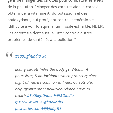
gens de manger des carottes pour combattre les effets
de la pollution. “Manger des carottes aide le corps à
obtenir de la vitamine A, du potassium et des
antioxydants, qui protègent contre l’héméralopie
(difficulté à voir lorsque la luminosité est faible, NDLR).
Les carottes aident aussi à lutter contre d'autres
problèmes de santé liés à la pollution.”
#EatRightIndia_34
Eating carrots helps the body get Vitamin A,
potassium, & antioxidants which protect against
night blindness common in India. Carrots also
help against other pollution-related harm to
health.
#EatRightIndia
@PMOIndia
@MoHFW_INDIA
@fssaiindia
pic.twitter.com/VPjVfiMpR8