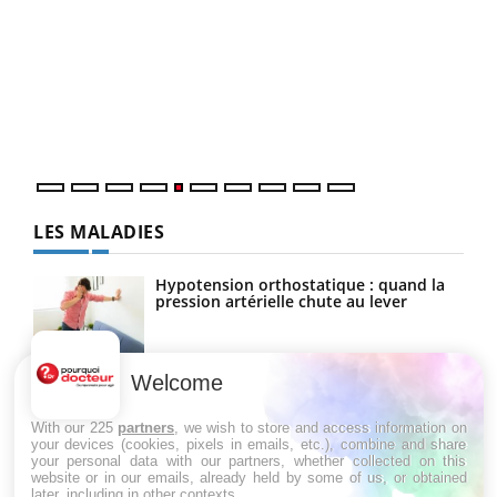
Un 
You
à l
Un é
mati
numé
LES MALADIES
Hypotension orthostatique : quand la
pression artérielle chute au lever
Welcome
Drépanocytose : une déformation des
globules rouges aux conséquences
graves
With our 225
partners
, we wish to store and access information on
your devices (cookies, pixels in emails, etc.), combine and share
your personal data with our partners, whether collected on this
website or in our emails, already held by some of us, or obtained
Maladie de Charcot (Sclérose latérale
later, including in other contexts.