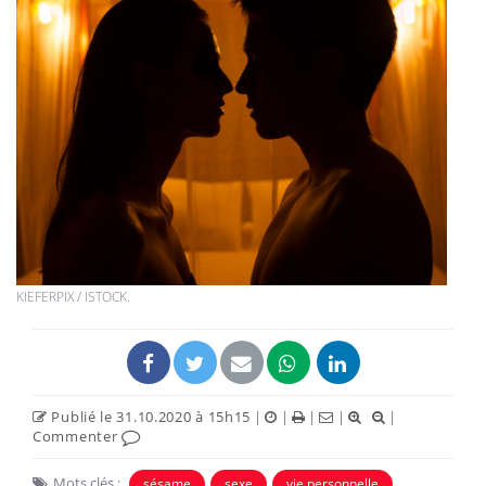
KIEFERPIX / ISTOCK.
Publié le 31.10.2020 à 15h15
|
|
|
|
|
Commenter
Mots clés :
sésame
sexe
vie personnelle