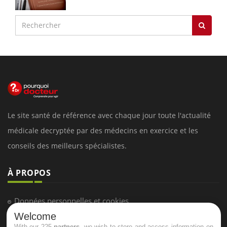
Le site santé de référence avec chaque jour toute l'actualité
médicale decryptée par des médecins en exercice et les
conseils des meilleurs spécialistes.
À PROPOS
Données personnelles et cookies
Welcome
Qui sommes-nous
With our 225
partners
, we wish to store and access information on