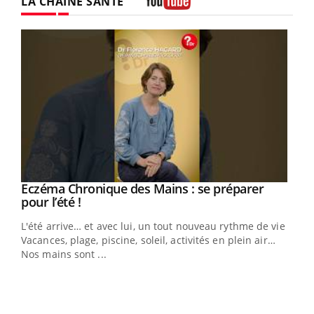
LA CHAÎNE SANTÉ
Youtube
Eczéma Chronique des Mains : se préparer
Youtube
Youtube
pour l’été !
L'été arrive… et avec lui, un tout nouveau rythme de vie !
Vacances, plage, piscine, soleil, activités en plein air…
Nos mains sont ...
Dia
You