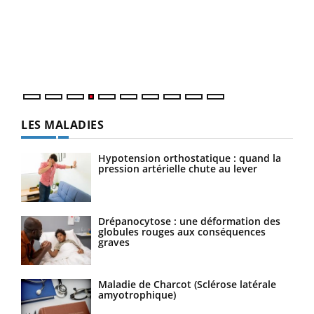
Le 
pers
ques
LES MALADIES
Hypotension orthostatique : quand la
pression artérielle chute au lever
Drépanocytose : une déformation des
globules rouges aux conséquences
graves
Maladie de Charcot (Sclérose latérale
amyotrophique)