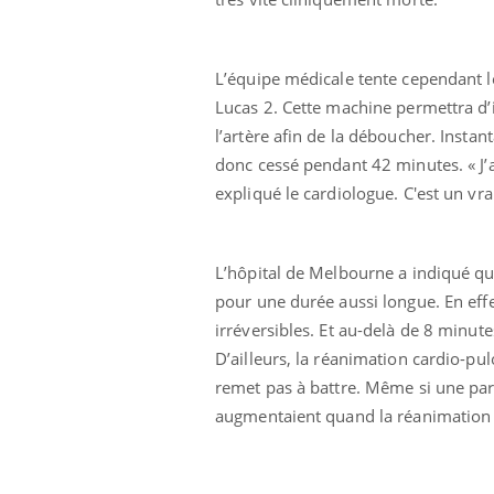
L’équipe médicale tente cependant l
Lucas 2. Cette machine permettra d’
l’artère afin de la déboucher. Instan
donc cessé pendant 42 minutes. « J’a
expliqué le cardiologue. C'est un vrai
Eczéma Chronique des Mains :
Car
Youtube
You
Youtube
expliquer ma maladie
pré
Il y a des sujets qui sont faciles à aborder...
Fati
L’hôpital de Melbourne a indiqué que
d'autres non ! D'un côté, poser des
mêm
pour une durée aussi longue. En effet
questions sur la maladie d'un proche c'est
care
irréversibles. Et au-delà de 8 minu
montrer ...
...
D’ailleurs, la réanimation cardio-p
remet pas à battre. Même si une pa
augmentaient quand la réanimation 