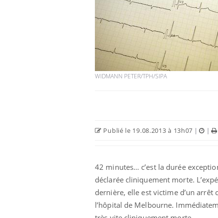
Grossesse à risque : ce jus
naturel attire l'attention
des chercheurs
WIDMANN PETER/TPH/SIPA
Comment oublier les
écrans en vacances ?
Publié le 19.08.2013 à 13h07
|
|
Toujours connectés :
comment le travail
empiète de plus en plus
sur nos soirées
42 minutes… c’est la durée exceptio
déclarée cliniquement morte. L’exp
dernière, elle est victime d’un arrê
l’hôpital de Melbourne. Immédiateme
très vite cliniquement morte.