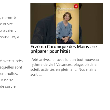
ne, nommé
ue ouvre
ux avaient
ssusciter, a
ale : et si on
Eczéma Chronique des Mains : se
Youtube
ube
Youtube
préparer pour l’été !
e diabète de type 2
L'été arrive… et avec lui, un tout nouveau
sé avec succès
çues chez les
rythme de vie ! Vacances, plage, piscine,
séquelles sont
ez les soignants.
soleil, activités en plein air… Nos mains
ent nulles.
sont ...
Di
You
ur ne se
de survie
Le 
nom
dia
défi