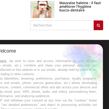
Mauvaise haleine : il faut
améliorer l’hygiène
bucco-dentaire
elcome
ER
tners
, we wish to store and access information on your devices
in emails, etc.), combine and share your personal data with our
s les semaines les meilleures
ollected on this website or in our emails, already held by some of us,
ncluding in other contexts.
ta (identifiers, browsing, preferences, purchases, loyalty programs,
es and emails, phone, precise geolocation, etc.) allows developing
ervices, content, commercial offers and ads across your devices and
 by email, post, SMS, phone, audio, and video), personalising them,
RE
rformance, and analysing audiences.
l" and withdraw your consent at any time via the "cookies" footer
"set detailed preferences" and object to processing activities not