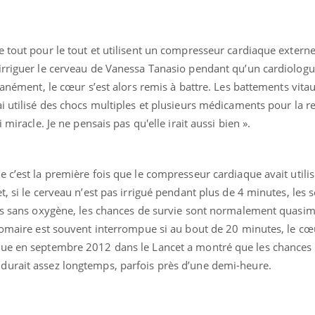
e tout pour le tout et utilisent un compresseur cardiaque exter
irriguer le cerveau de Vanessa Tanasio pendant qu’un cardiolog
tanément, le cœur s’est alors remis à battre. Les battements vita
i utilisé des chocs multiples et plusieurs médicaments pour la re
 miracle. Je ne pensais pas qu'elle irait aussi bien ».
ence en fer : comprendre pour
Insuline & Charge ment
tube
Youtube
Youtube
Yout
venir
osait en parler??
gue, irritabilité, brouillard mental ou
En 2026, l'insuline dans l
 c’est la première fois que le compresseur cardiaque avait utili
e alopécie… Les symptômes de la
reste entourée d'idées re
, si le cerveau n’est pas irrigué pendant plus de 4 minutes, les 
nce en fer sont multiples ce qui la rend
patients comme parfois ch
tes sans oxygène, les chances de survie sont normalement quasim
ulomaire est souvent interrompue si au bout de 20 minutes, le cœ
rue en septembre 2012 dans le Lancet a montré que les chances 
durait assez longtemps, parfois près d’une demi-heure.