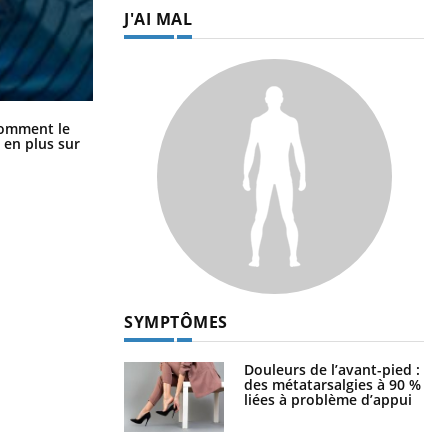
J'AI MAL
Cancer colorectal : une stratégie
comment le
simple aurait changé la donne au
 en plus sur
Pays basque
SYMPTÔMES
Douleurs de l’avant-pied :
des métatarsalgies à 90 %
liées à problème d’appui