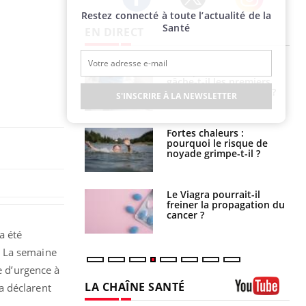
Restez connecté à toute l’actualité de la
Twitter
Facebook
Instagram
Santé
EN DIRECT
alovirus : ce qui
Pourquoi votre ventre
ans la prise en
gâche-t-il les premiers
des femmes
jours de vos vacances ?
S'INSCRIRE À LA NEWSLETTER
es
e empêche-t-elle
Fortes chaleurs :
r la nuit ?
pourquoi le risque de
noyade grimpe-t-il ?
 fin du comprimé
Le Viagra pourrait-il
 jours se profile-t-
freiner la propagation du
n ?
cancer ?
a été
. La semaine
e d’urgence à
LA CHAÎNE SANTÉ
a déclarent
Youtube