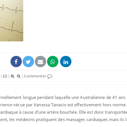
Cancer colorectal : une
Cytomég
stratégie simple aurait
change d
changé la donne au Pays
charge 
basque
enceint
Chikungunya, dengue,
La siest
West Nile : que se passe-
de dormi
t-il dans le sud de la
France ?
|
|
|
Commenter
Les médicaments GLP-1
VIH : la
protègent-ils aussi les os
tous les
?
elle enfi
nnellement longue pendant laquelle une Australienne de 41 ans 
érience vécue par Vanessa Tanasio est effectivement hors norme
t cardiaque à cause d’une artère bouchée. Elle est donc transporté
nt, les médecins pratiquent des massages cardiaques mais ils l