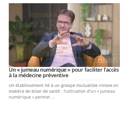
Un « jumeau numérique » pour faciliter l’accès
Youtube
Youtube
à la médecine préventive
Un établissement lié à un groupe mutualiste innove en
e
matière de bilan de santé : l'utilisation d'un « jumeau
numérique » permet ...
COU
You
Coup