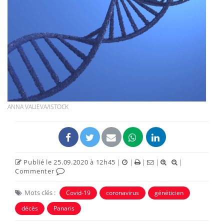
ANNA VALIEVA/ISTOCK
Publié le 25.09.2020 à 12h45
|
|
|
|
|
Commenter
Mots clés :
Covid-19
coronavirus
généticien
décès
Panaris