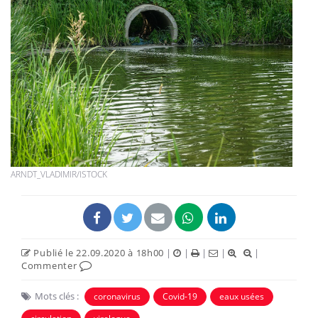
ARNDT_VLADIMIR/ISTOCK
Publié le 22.09.2020 à 18h00
|
|
|
|
|
Commenter
Mots clés :
coronavirus
Covid-19
eaux usées