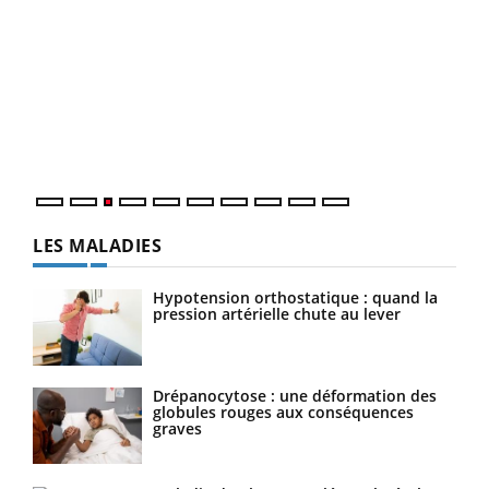
Ecz
You
pour
L'ét
Vaca
Nos 
LES MALADIES
Hypotension orthostatique : quand la
pression artérielle chute au lever
Drépanocytose : une déformation des
globules rouges aux conséquences
graves