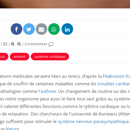
|
|
|
Commenter
uline & Charge mentale : et si on
Eczéma Chronique des
tube
Youtube
uss
anxiété
système cardiaque
Youtube
Y
it en parler??
préparer pour l’été !
026, l'insuline dans le diabète de type 2
L'été arrive… et avec lui,
tions médicales seraient liées au stress, d’après la
Fédération fr
e entourée d'idées reçues chez les
rythme de vie ! Vacances, 
ients comme parfois chez les soignants.
soleil, activités en plein
sque de souffrir de certaines maladies comme les
troubles cardia
sont ...
 pathologies comme
l’asthme
. Un changement de routine ou des
ais notre organisme peut aussi le faire tout seul grâce au systè
 il ralentit différentes fonctions comme le rythme cardiaque ou l
on de relaxation. Des chercheurs de l’université de Konstanz (All
e suffisent pour stimuler le
système nerveux parasympathique
vue
Nature
.