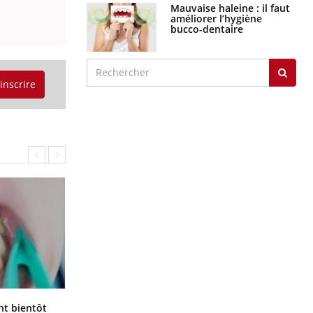
Mauvaise haleine : il faut
améliorer l’hygiène
bucco-dentaire
'inscrire
Éclipse solaire du 12 août : “Des
ent bientôt