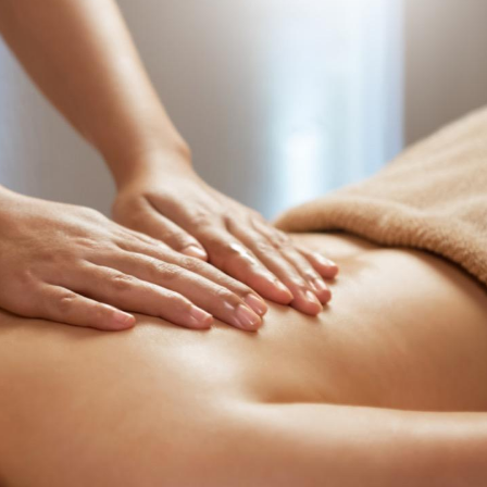
Bébés, jeunes enfants :
Hantavir
quelle trousse à
détecté 
pharmacie pour les
en Fran
vacances ?
Syndrome métabolique :
Mortalit
quels sont les meilleurs
rapport 
exercices physiques ?
son tau
Comment éviter une otite
Grossess
pendant les vacances ?
naturel 
des che