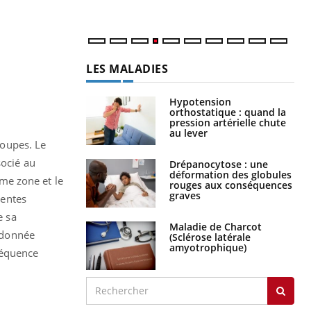
num
LES MALADIES
Hypotension
orthostatique : quand la
pression artérielle chute
au lever
roupes. Le
socié au
Drépanocytose : une
déformation des globules
me zone et le
rouges aux conséquences
graves
rentes
e sa
Maladie de Charcot
e donnée
(Sclérose latérale
amyotrophique)
réquence