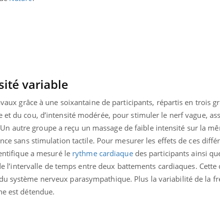
ité variable
ravaux grâce à une soixantaine de participants, répartis en trois g
e et du cou, d’intensité modérée, pour stimuler le nerf vague, as
n autre groupe a reçu un massage de faible intensité sur la mê
ence sans stimulation tactile. Pour mesurer les effets de ces diffé
ientifique a mesuré le
rythme cardiaque
des participants ainsi qu
e de l’intervalle de temps entre deux battements cardiaques. Cett
du système nerveux parasympathique. Plus la variabilité de la f
ne est détendue.