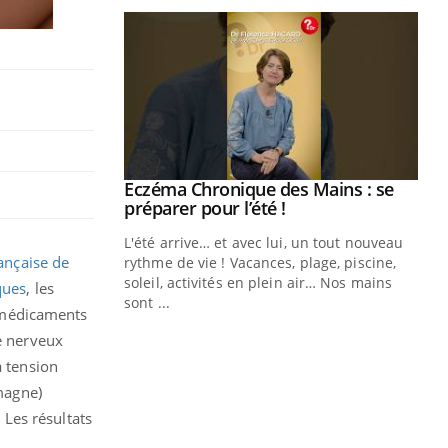
 Mains : se
outube
 un tout nouveau
ançaise de
plage, piscine,
 air… Nos mains
ques
, les
 médicaments
Youtube
Diabète & Ramadan 2026
Un
Youtube
You
fac
me nerveux
Le Ramadan approche, et, pour de
pr
a tension
nombreuses personnes atteintes de
emagne)
Un 
diabète, c'est une période de questions, de
mut
défis, mais ...
. Les résultats
san