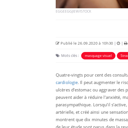
EGGEEGGJIEW/ISTOCK
Publié le 26.09.2020 à 10h30
|
|
 Mains :
Carence en fer : comprendre pour
Ins
Youtube
You
Mots clés :
masquage visuel
Stra
Youtube
Youtube
prévenir
osa
aciles à aborder...
Fatigue, irritabilité, brouillard mental ou
En 2
Quatre-vingts pour cent des consulta
poser des
même alopécie… Les symptômes de la
rest
'un proche c'est
carence en fer sont multiples ce qui la rend
pat
cardiologie
. Il peut augmenter le ri
...
ulcères d’estomac ou aggraver des
peuvent aider à réduire l’anxiété, m
parasympathique. Lorsqu’il s’active,
artérielle, et créé ainsi une sensati
montrent que dix minutes de massag
de leur étude sont parus dans la re