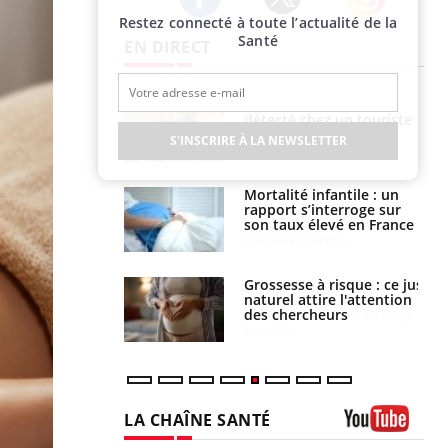
Restez connecté à toute l’actualité de la
Twitter
Facebook
Instagram
Santé
EN DIRECT
us : un cas
Comment oublier les
chez un touriste
écrans en vacances ?
ce
S'INSCRIRE À LA NEWSLETTER
é infantile : un
Toujours connectés :
s’interroge sur
comment le travail
x élevé en France
empiète de plus en plus
sur nos soirées
e à risque : ce jus
Cancer colorectal : une
attire l'attention
stratégie simple aurait
rcheurs
changé la donne au Pays
basque
LA CHAÎNE SANTÉ
Youtube