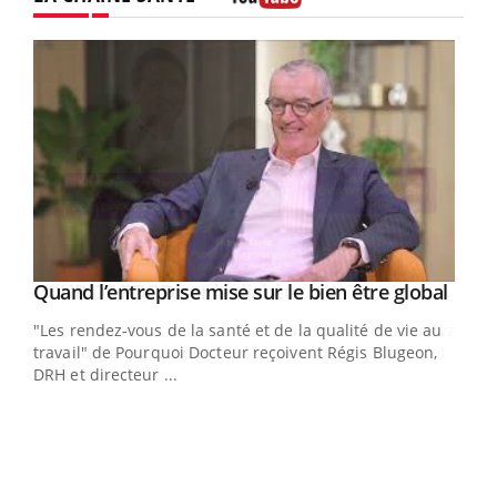
Youtube
Yout
Quand l’entreprise mise sur le bien être global
Youtube
ndez-
"Les rendez-vous de la santé et de la qualité de vie au
cet
travail" de Pourquoi Docteur reçoivent Régis Blugeon,
DRH et directeur ...
Ecz
You