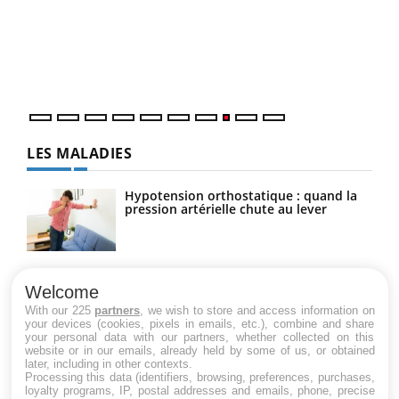
(3/3
Dans
vous
quot
LES MALADIES
Hypotension orthostatique : quand la
pression artérielle chute au lever
Drépanocytose : une déformation des
globules rouges aux conséquences
Welcome
graves
With our 225
partners
, we wish to store and access information on
your devices (cookies, pixels in emails, etc.), combine and share
your personal data with our partners, whether collected on this
website or in our emails, already held by some of us, or obtained
Maladie de Charcot (Sclérose latérale
later, including in other contexts.
amyotrophique)
Processing this data (identifiers, browsing, preferences, purchases,
loyalty programs, IP, postal addresses and emails, phone, precise