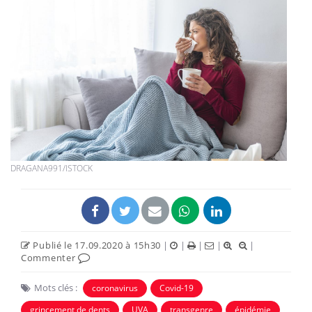
DRAGANA991/ISTOCK
Publié le 17.09.2020 à 15h30
|
|
|
|
|
Commenter
Mots clés :
coronavirus
Covid-19
grincement de dents
UVA
transgenre
épidémie