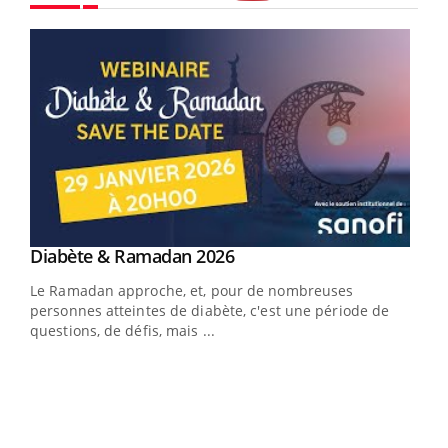
Youtube
Youtube
Diabète & Ramadan 2026
Youtube
Le Ramadan approche, et, pour de nombreuses
vie !
personnes atteintes de diabète, c'est une période de
…
questions, de défis, mais ...
Un 
You
à l