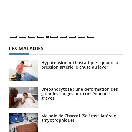
Un é
mati
numé
LES MALADIES
Hypotension orthostatique : quand la
pression artérielle chute au lever
Drépanocytose : une déformation des
globules rouges aux conséquences
graves
Maladie de Charcot (Sclérose latérale
amyotrophique)