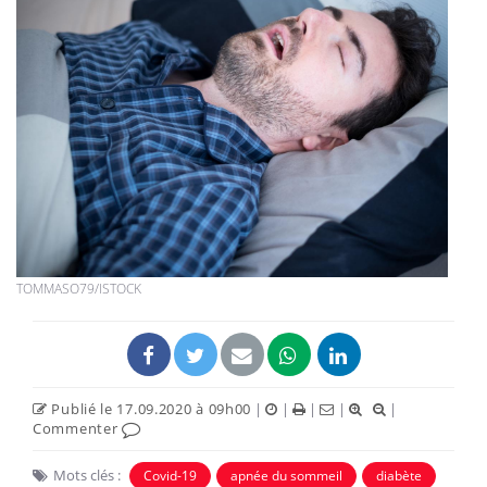
TOMMASO79/ISTOCK
Publié le 17.09.2020 à 09h00
|
|
|
|
|
Commenter
Mots clés :
Covid-19
apnée du sommeil
diabète