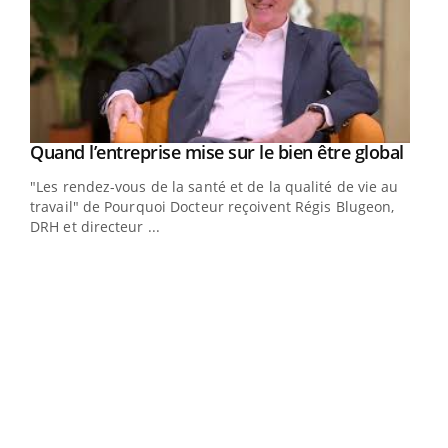
Yout
Quand l’entreprise mise sur le bien être global
Youtube
ndez-
"Les rendez-vous de la santé et de la qualité de vie au
cet
travail" de Pourquoi Docteur reçoivent Régis Blugeon,
DRH et directeur ...
Ecz
You
(3/3
Dans
vous
quot