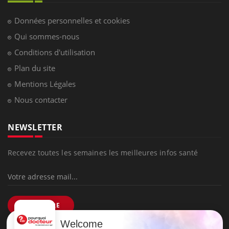
Données personnelles et cookies
Qui sommes-nous
Conditions d'utilisation
Plan du site
Mentions Légales
Nous contacter
NEWSLETTER
Recevez toutes les semaines les meilleures infos santé
S'INSCRIRE
Welcome