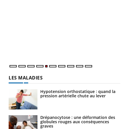
Un 
You
à l
Un é
mati
numé
LES MALADIES
Hypotension orthostatique : quand la
pression artérielle chute au lever
Drépanocytose : une déformation des
globules rouges aux conséquences
graves