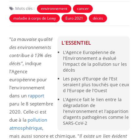
Mots clés :
environnement
cancer
maladie à corps de Lewy
Euro 2021
décès
"
La mauvaise qualité
L'ESSENTIEL
des environnements
L'Agence Européenne de
contribue à 13% des
l'Environnement a évalué
décès"
, indique
l'impact de la pollution sur les
décès
l’Agence
Les pays d'Europe de l'Est
européenne pour
seraient plus touchés que ceux
l’environnement
d l'Europe de l'Ouest
dans un
rapport
L'Agence fait le lien entre la
paru le 8 septembre
dégradation de
l'environnement et l'apparition
2020. Celle-ci est
d'agents pathogènes comme le
due à la
pollution
SARS-CoV-2
atmosphérique
,
mais aussi sonore et chimique. "
Il existe un lien évident