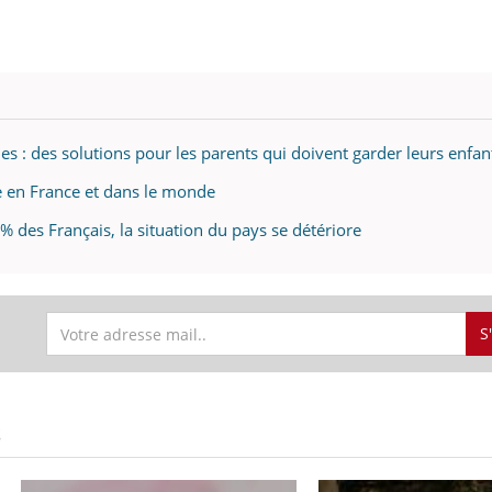
éma Chronique des Mains : se
Diabète & Ramadan 
tube
Youtube
Youtube
parer pour l’été !
Le Ramadan approche, et,
es : des solutions pour les parents qui doivent garder leurs enfan
é arrive… et avec lui, un tout nouveau
nombreuses personnes at
me de vie ! Vacances, plage, piscine,
diabète, c'est une périod
e en France et dans le monde
il, activités en plein air… Nos mains
défis, mais ...
 des Français, la situation du pays se détériore
 ...
S
S