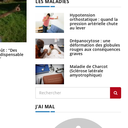
Hypotension
orthostatique : quand la
pression artérielle chute
au lever
Drépanocytose : une
déformation des globules
rouges aux conséquences
graves
Les troubles du sommeil modifient
oût : “Des
votre cerveau !
indispensable
”
Maladie de Charcot
(Sclérose latérale
amyotrophique)
J'AI MAL