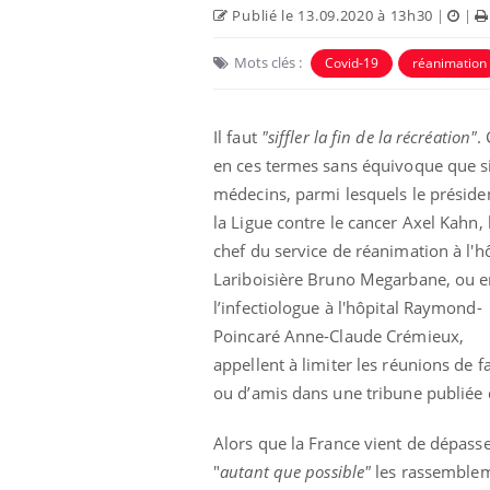
Publié le 13.09.2020 à 13h30
|
|
Mots clés :
Covid-19
réanimation
Il faut
"siffler la fin de la récréation"
. 
en ces termes sans équivoque que s
médecins, parmi lesquels le préside
la Ligue contre le cancer Axel Kahn, 
chef du service de réanimation à l'h
Lariboisière Bruno Megarbane, ou 
l’infectiologue à l'hôpital Raymond-
bles du sommeil
Syndrome métabolique :
t votre cerveau !
quels sont les meilleurs
Poincaré Anne-Claude Crémieux,
exercices physiques ?
appellent à limiter les réunions de f
ou d’amis dans une tribune publiée
nt est-il trop
Comment éviter une otite
 ou simplement
pendant les vacances ?
Alors que la France vient de dépass
athique ?
"
autant que possible"
les rassemblemen