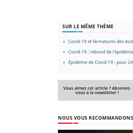
SUR LE MÊME THÈME
prendre pour
Insuline & Charge mentale : et si on
Ecz
Youtube
You
Youtube
osait en parler??
pré
Covid-19 et fermetures des écol
llard mental ou
En 2026, l'insuline dans le diabète de type 2
L'ét
tômes de la
reste entourée d'idées reçues chez les
ryth
Covid-19 : rebond de l'épidémi
les ce qui la rend
patients comme parfois chez les soignants.
sole
Épidémie de Covid-19 : pour 24%
sont
Vous aimez cet article ? Abonnez-
vous à la newsletter !
NOUS VOUS RECOMMANDON