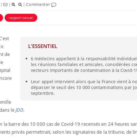
|
|
|
Commenter
rapport sexuel
C’est
L'ESSENTIEL
ix
nt de
6 médecins appellent à la responsabilité individuel
le
les réunions familiales et amicales, considérées 
ôpital
vecteurs importants de contamination à la Covid-1
encore
Leur appel intervient alors que la France vient à 
dépasser le seuil des 10 000 contaminations par j
Mortalité infantile : un
Toujour
rapport s’interroge sur
comment
septembre.
son taux élevé en France
empiète
sur nos 
amille
 dans le
JDD
.
Grossesse à risque : ce jus
Cancer c
naturel attire l'attention
stratégi
er la barre des 10 000 cas de Covid-19 recensés en 24 heures sam
des chercheurs
changé 
basque
ts privés permettrait, selon les signataires de la tribune, de li