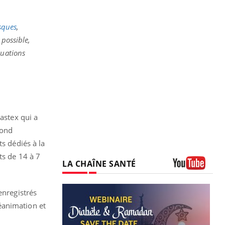
sques
,
 possible,
tuations
astex qui a
bond
s dédiés à la
ts de 14 à 7
LA CHAÎNE SANTÉ
Youtube
enregistrés
éanimation et