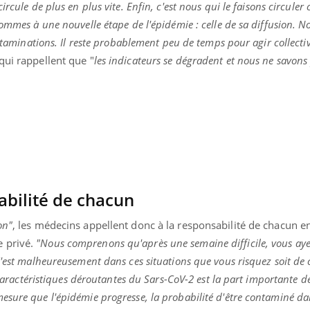
circule de plus en plus vite. Enfin, c'est nous qui le faisons circuler 
Comment oublier les
Chikung
écrans en vacances ?
West Nil
sommes à une nouvelle étape de l'épidémie : celle de sa diffusion. 
t-il dan
ontaminations. Il reste probablement peu de temps pour agir collect
France ?
qui rappellent que "
les indicateurs se dégradent et nous ne savons
abilité de chacun
on"
, les médecins appellent donc à la responsabilité de chacun en
e privé.
"Nous comprenons qu'après une semaine difficile, vous aye
C'est malheureusement dans ces situations que vous risquez soit de 
s caractéristiques déroutantes du Sars-CoV-2 est la part importante 
sure que l'épidémie progresse, la probabilité d'être contaminé dan