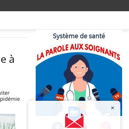
e à
iter
épidémie
Publicité