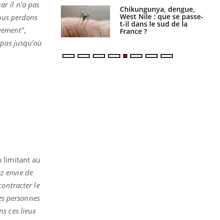
car il n'a pas
unya, dengue,
La sieste empêche-t-elle
e : que se passe-
de dormir la nuit ?
Nous perdons
s le sud de la
ivement"
,
 pas jusqu’où
 limitant au
z envie de
contracter le
des personnes
s ces lieux