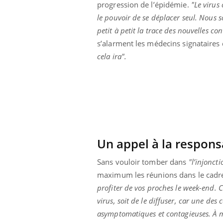
progression de l’épidémie.
"Le virus 
eunes enfants :
Hantavirus : un cas
rousse à
détecté chez un touriste
le pouvoir de se déplacer seul. Nous 
e pour les
en France
petit à petit la trace des nouvelles c
 ?
s’alarment les médecins signataires 
cela ira".
Un appel à la respons
Sans vouloir tomber dans
"l’injoncti
maximum les réunions dans le cadr
profiter de vos proches le week-end. 
virus, soit de le diffuser, car une de
asymptomatiques et contagieuses. À me