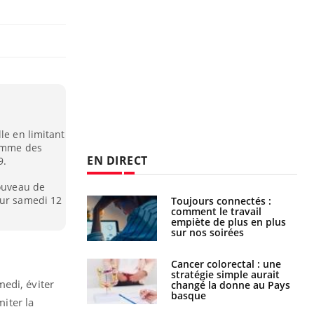
le en limitant
comme des
EN DIRECT
9.
nouveau de
our samedi 12
s connectés :
Les médicaments GLP-1
 le travail
protègent-ils aussi les os
 de plus en plus
?
soirées
olorectal : une
Cytomégalovirus : ce qui
e simple aurait
change dans la prise en
edi, éviter
la donne au Pays
charge des femmes
enceintes
miter la