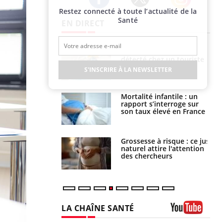
Restez connecté à toute l’actualité de la
Twitter
Facebook
Instagram
Santé
EN DIRECT
eunes enfants :
Hantavirus : un cas
rousse à
détecté chez un touriste
ie pour les
en France
S'INSCRIRE À LA NEWSLETTER
s ?
e métabolique :
Mortalité infantile : un
nt les meilleurs
rapport s’interroge sur
s physiques ?
son taux élevé en France
 éviter une otite
Grossesse à risque : ce jus
 les vacances ?
naturel attire l'attention
des chercheurs
LA CHAÎNE SANTÉ
Youtube