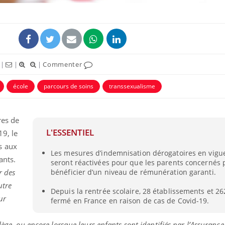
|
|
|
Commenter
école
parcours de soins
transsexualisme
ence en fer : comprendre pour
Insuline & Charge ment
tube
Youtube
Youtube
Yout
venir
osait en parler??
res de
gue, irritabilité, brouillard mental ou
En 2026, l'insuline dans l
L'ESSENTIEL
e alopécie… Les symptômes de la
reste entourée d'idées re
19, le
nce en fer sont multiples ce qui la rend
patients comme parfois ch
s aux
Les mesures d’indemnisation dérogatoires en vigue
ants.
seront réactivées pour que les parents concernés 
r des
bénéficier d’un niveau de rémunération garanti.
utre
Depuis la rentrée scolaire, 28 établissements et 26
ur
fermé en France en raison de cas de Covid-19.
lège, ou encore lorsque leurs enfants sont identifiés par l’Assuranc