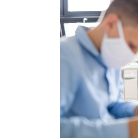
Les crises d’angoisse
peuvent-elles survenir
sans raison apparente ?
Fatigue en vacances :
normal ou signe d’une
maladie ?
Et si les caries pouvaient
bientôt disparaître sans
plombage ?