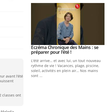
ale : et si on
Eczéma Chronique des Mains : se
Youtube
ube
Youtube
préparer pour l’été !
e diabète de type 2
L'été arrive… et avec lui, un tout nouveau
çues chez les
rythme de vie ! Vacances, plage, piscine,
ez les soignants.
soleil, activités en plein air… Nos mains
sont ...
ur avant l’été
Di
You
puissent
Le 
nom
2 classes ont
dia
défi
e Maladie