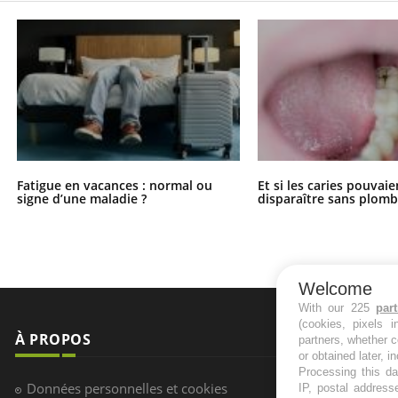
Fatigue en vacances : normal ou
Et si les caries pouvai
signe d’une maladie ?
disparaître sans plomb
Welcome
With our 225
par
(cookies, pixels 
À PROPOS
NEWSLETT
partners, whether c
or obtained later, i
Processing this da
Recevez toute
Données personnelles et cookies
IP, postal address