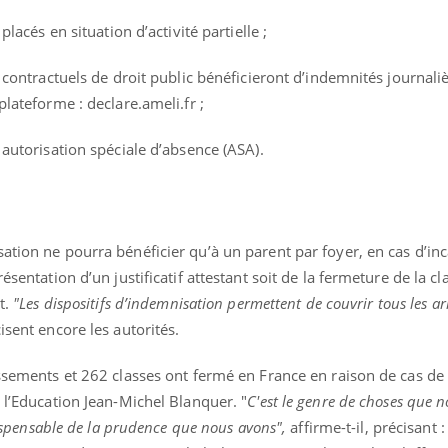
 placés en situation d’activité partielle ;
s contractuels de droit public bénéficieront d’indemnités journali
 plateforme : declare.ameli.fr ;
 autorisation spéciale d’absence (ASA).
ation ne pourra bénéficier qu’à un parent par foyer, en cas d’in
ésentation d’un justificatif attestant soit de la fermeture de la cl
t.
"Les dispositifs d’indemnisation permettent de couvrir tous les a
isent encore les autorités.
issements et 262 classes ont fermé en France en raison de cas de
e l’Education Jean-Michel Blanquer. "
C'est le genre de choses que 
ndispensable de la prudence que nous avons",
affirme-t-il, précisant 