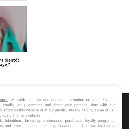
Éclipse solaire du 12 août : “Des
ent bientôt
verres adaptés, c'est indispensable
age ?
pour la santé des yeux”
tners
, we wish to store and access information on your devices
in emails, etc.), combine and share your personal data with our
ER
ollected on this website or in our emails, already held by some of us,
ncluding in other contexts.
ta (identifiers, browsing, preferences, purchases, loyalty programs,
s les semaines les meilleures
es and emails, phone, precise geolocation, etc.) allows developing