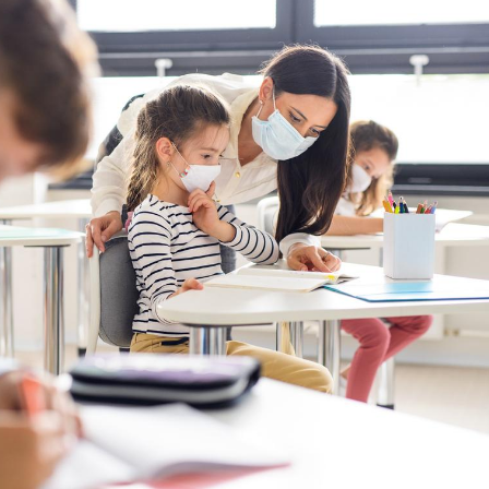
Éclipse solaire du 12 août
Bébés, j
: “Des verres adaptés,
quelle t
c'est indispensable pour
pharmac
la santé des yeux”
vacance
Les troubles du sommeil
Syndrom
modifient votre cerveau !
quels so
exercice
Mon enfant est-il trop
Comment
sensible ou simplement
pendant
très empathique ?