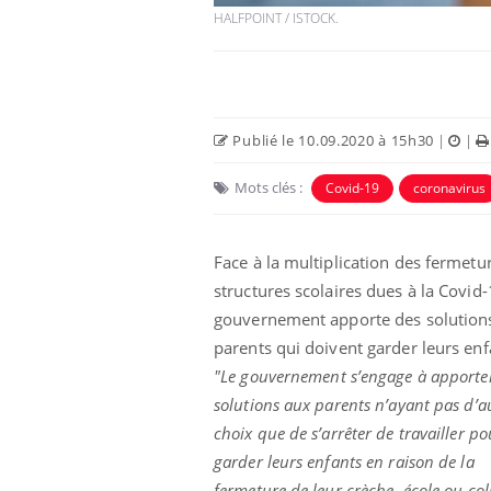
HALFPOINT / ISTOCK.
Publié le 10.09.2020 à 15h30
|
|
Mots clés :
Covid-19
coronavirus
Eczéma Chronique des Mains :
Car
Youtube
You
Youtube
expliquer ma maladie
pré
Face à la multiplication des fermetu
Il y a des sujets qui sont faciles à aborder...
Fati
d'autres non ! D'un côté, poser des
mêm
structures scolaires dues à la Covid-
questions sur la maladie d'un proche c'est
care
gouvernement apporte des solution
montrer ...
...
parents qui doivent garder leurs enf
"
Le gouvernement s’engage à apporte
solutions aux parents n’ayant pas d’a
choix que de s’arrêter de travailler po
garder leurs enfants en raison de la
fermeture de leur crèche, école ou col