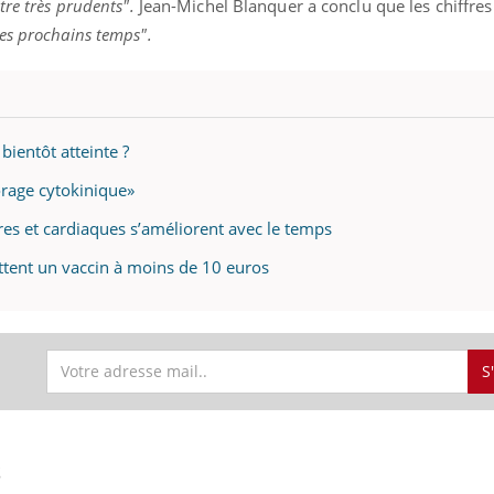
tre très prudents".
Jean-Michel Blanquer a conclu que les chiffres
es prochains temps".
bientôt atteinte ?
«orage cytokinique»
res et cardiaques s’améliorent avec le temps
ttent un vaccin à moins de 10 euros
S
S