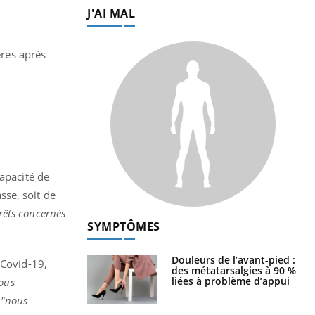
J'AI MAL
ères après
capacité de
asse, soit de
rrêts concernés
SYMPTÔMES
Douleurs de l’avant-pied :
 Covid-19,
des métatarsalgies à 90 %
liées à problème d’appui
nous
:
"nous