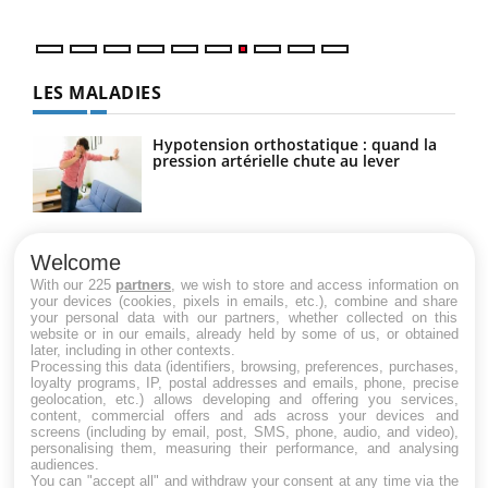
LES MALADIES
Hypotension orthostatique : quand la
pression artérielle chute au lever
Drépanocytose : une déformation des
globules rouges aux conséquences
Welcome
graves
With our 225
partners
, we wish to store and access information on
your devices (cookies, pixels in emails, etc.), combine and share
your personal data with our partners, whether collected on this
website or in our emails, already held by some of us, or obtained
Maladie de Charcot (Sclérose latérale
later, including in other contexts.
amyotrophique)
Processing this data (identifiers, browsing, preferences, purchases,
loyalty programs, IP, postal addresses and emails, phone, precise
geolocation, etc.) allows developing and offering you services,
content, commercial offers and ads across your devices and
screens (including by email, post, SMS, phone, audio, and video),
personalising them, measuring their performance, and analysing
audiences.
You can "accept all" and withdraw your consent at any time via the