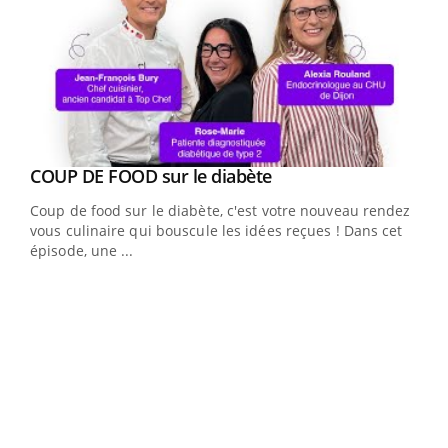
Youtube
cès
COUP DE FOOD sur le diabète
Youtube
Coup de food sur le diabète, c'est votre nouveau rendez-
 en
vous culinaire qui bouscule les idées reçues ! Dans cet
u
épisode, une ...
Qua
You
"Les
trav
DRH 