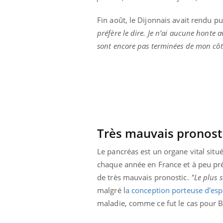
Bébés, jeunes enfants :
quelle trousse à
Fin août, le Dijonnais avait rendu p
pharmacie pour les
vacances ?
préfère le dire. Je n’ai aucune honte 
sont encore pas terminées de mon côt
Très mauvais pronost
Le pancréas est un organe vital situ
chaque année en France et à peu près
de très mauvais pronostic.
"Le plus s
malgré l
a conception porteuse d'es
maladie, comme ce fut le cas pour Be