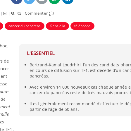
|
|
|
Commenter
cancer du pancréas
Klebsiella
téléphone
hoc.
L'ESSENTIEL
rs de
Bertrand-Kamal Loudrhiri, l’un des candidats phare
ancer
en cours de diffusion sur TF1, est décédé d’un can
ment
pancréas.
esse
Syndrome métabolique :
Mortalit
Avec environ 14 000 nouveaux cas chaque année en
quels sont les meilleurs
rapport 
rand-
exercices physiques ?
son tau
cancer du pancréas reste de très mauvais pronosti
 de
Il est généralement recommandé d'effectuer le dé
lement
partir de l’âge de 50 ans.
Comment éviter une otite
Grossess
mille
pendant les vacances ?
naturel 
des che
ses
té TF1.