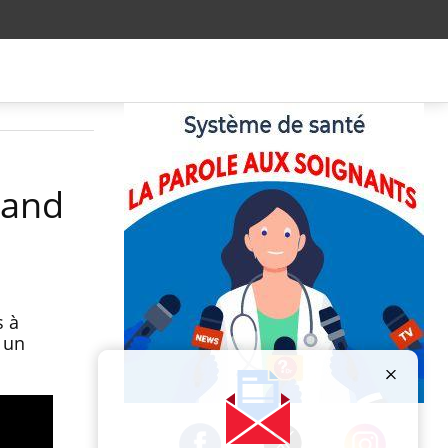
uand
s à
 un
Publicité