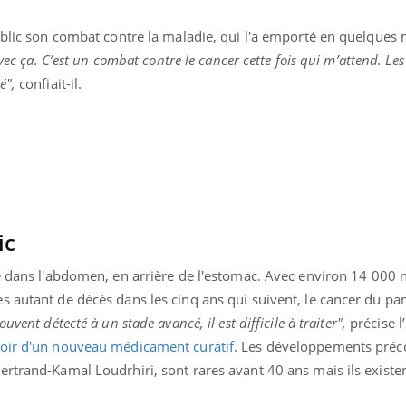
Hantavirus : un cas
Comment
détecté chez un touriste
écrans 
ublic son combat contre la maladie, qui l'a emporté en quelques 
en France
avec ça. C’est un combat contre le cancer cette fois qui m’attend. Le
é",
confiait-il.
ic
é dans l'abdomen, en arrière de l'estomac.
Avec environ 14 000 
 autant de décès dans les cinq ans qui suivent, le cancer du pa
ouvent détecté à un stade avancé, il est difficile à traiter",
précise l
poir d'un nouveau médicament curatif
. Les développements préco
rtrand-Kamal Loudrhiri, sont rares avant 40 ans mais ils existen