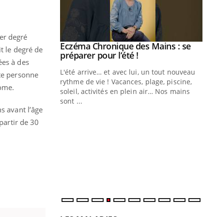
er degré
ale : et si on
Eczéma Chronique des Mains : se
Youtube
t le degré de
ube
Youtube
préparer pour l’été !
ées à des
e diabète de type 2
L'été arrive… et avec lui, un tout nouveau
ute personne
çues chez les
rythme de vie ! Vacances, plage, piscine,
nome.
ez les soignants.
soleil, activités en plein air… Nos mains
sont ...
Di
s avant l’âge
You
partir de 30
Le 
nom
dia
défi