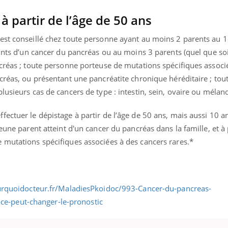
 à partir de l’âge de 50 ans
est conseillé chez toute personne ayant au moins 2 parents au 1
ence en fer : comprendre pour
Insuline & Charge ment
tube
Youtube
eints d’un cancer du pancréas ou au moins 3 parents (quel que soi
Youtube
Yout
venir
osait en parler??
ncréas ; toute personne porteuse de mutations spécifiques associ
gue, irritabilité, brouillard mental ou
En 2026, l'insuline dans l
ncréas, ou présentant une pancréatite chronique héréditaire ; to
e alopécie… Les symptômes de la
reste entourée d'idées re
lusieurs cas de cancers de type : intestin, sein, ovaire ou méla
nce en fer sont multiples ce qui la rend
patients comme parfois ch
ectuer le dépistage à partir de l’âge de 50 ans, mais aussi 10 an
eune parent atteint d'un cancer du pancréas dans la famille, et à 
 mutations spécifiques associées à des cancers rares.*