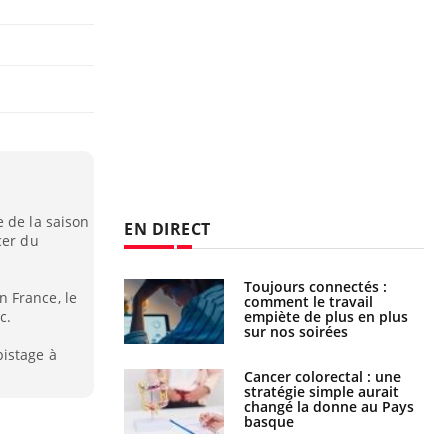
 de la saison
EN DIRECT
cer du
é infantile : un
Toujours connectés :
 France, le
s’interroge sur
comment le travail
x élevé en France
empiète de plus en plus
c.
sur nos soirées
pistage à
e à risque : ce jus
Cancer colorectal : une
attire l'attention
stratégie simple aurait
rcheurs
changé la donne au Pays
basque