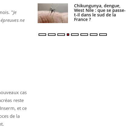
 oublier les
Chikungunya, dengue,
en vacances ?
West Nile : que se passe-
mois. "
Je
t-il dans le sud de la
France ?
s épreuves ne
nouveaux cas
ncréas reste
’Inserm, et ce
ces de la
t.