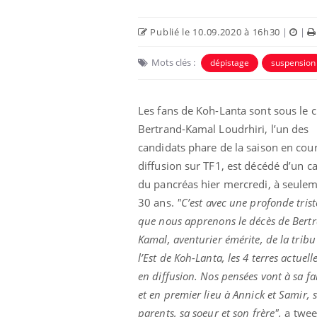
Publié le 10.09.2020 à 16h30
|
|
Mots clés :
dépistage
suspension
Les fans de Koh-Lanta sont sous le c
Bertrand-Kamal Loudrhiri, l’un des
candidats phare de la saison en cou
diffusion sur TF1, est décédé d’un c
du pancréas hier mercredi, à seule
30 ans.
"C’est avec une profonde trist
Les troubles du sommeil
modifient votre cerveau !
que nous apprenons le décès de Bert
Kamal, aventurier émérite, de la tribu
l’Est de Koh-Lanta, les 4 terres actuel
Mon enfant est-il trop
en diffusion. Nos pensées vont à sa fa
sensible ou simplement
très empathique ?
et en premier lieu à Annick et Samir, 
parents, sa soeur et son frère",
a twee