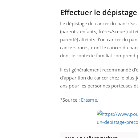
Effectuer le dépistage
Le dépistage du cancer du pancréas 
Eczéma Chronique des Mains :
Car
Youtube
You
(parents, enfants, frères/sœurs) att
Youtube
expliquer ma maladie
pré
parenté) atteints d’un cancer du pa
Il y a des sujets qui sont faciles à aborder...
Fati
cancers rares, dont le cancer du pa
d'autres non ! D'un côté, poser des
mêm
dont le contexte familial comprend p
questions sur la maladie d'un proche c'est
care
montrer ...
...
Il est généralement recommandé d'eff
d’apparition du cancer chez le plus j
ans pour les personnes porteuses de
*Source :
Erasme
.