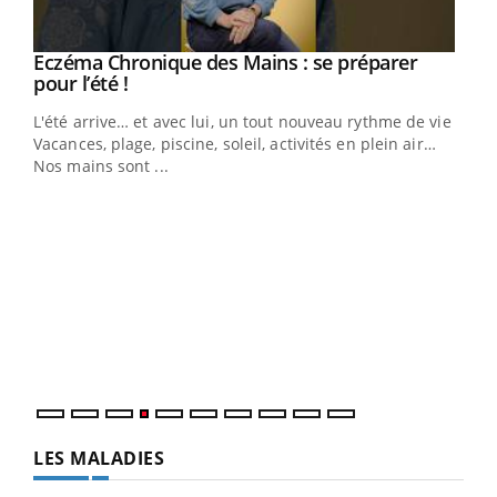
Eczéma Chronique des Mains : se préparer
Youtube
Youtube
pour l’été !
L'été arrive… et avec lui, un tout nouveau rythme de vie !
Vacances, plage, piscine, soleil, activités en plein air…
Nos mains sont ...
Youtube
Diabète & Ramadan 2026
Un 
Youtube
You
à l
Un é
mati
numé
LES MALADIES