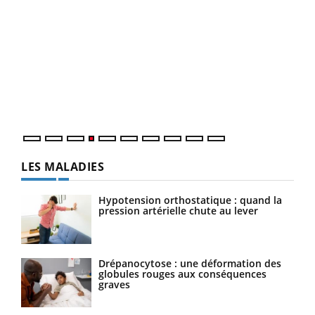
Dia
You
Le 
pers
ques
LES MALADIES
Hypotension orthostatique : quand la
pression artérielle chute au lever
Drépanocytose : une déformation des
globules rouges aux conséquences
graves