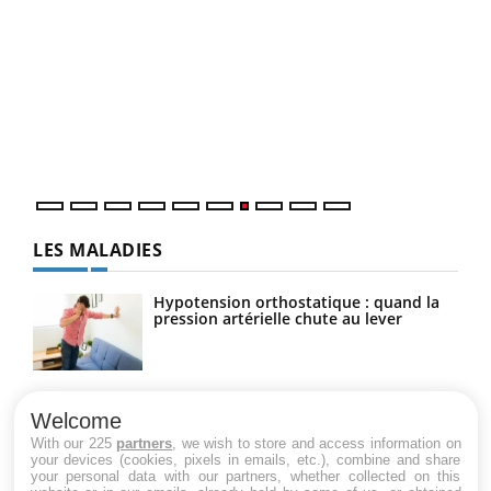
Qua
You
"Les
trav
DRH 
LES MALADIES
Hypotension orthostatique : quand la
pression artérielle chute au lever
Drépanocytose : une déformation des
globules rouges aux conséquences
Welcome
graves
With our 225
partners
, we wish to store and access information on
your devices (cookies, pixels in emails, etc.), combine and share
your personal data with our partners, whether collected on this