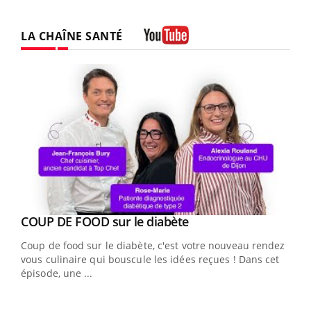
LA CHAÎNE SANTÉ
Youtube
Youtube
cès
COUP DE FOOD sur le diabète
Youtube
Coup de food sur le diabète, c'est votre nouveau rendez-
 en
vous culinaire qui bouscule les idées reçues ! Dans cet
u
épisode, une ...