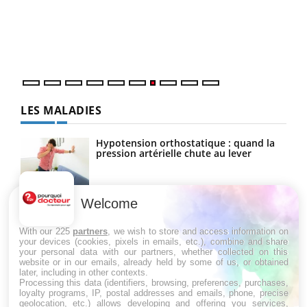
"Les
trav
DRH 
LES MALADIES
Hypotension orthostatique : quand la
pression artérielle chute au lever
Welcome
Drépanocytose : une déformation des
globules rouges aux conséquences
graves
With our 225
partners
, we wish to store and access information on
your devices (cookies, pixels in emails, etc.), combine and share
your personal data with our partners, whether collected on this
website or in our emails, already held by some of us, or obtained
Maladie de Charcot (Sclérose latérale
later, including in other contexts.
amyotrophique)
Processing this data (identifiers, browsing, preferences, purchases,
loyalty programs, IP, postal addresses and emails, phone, precise
geolocation, etc.) allows developing and offering you services,