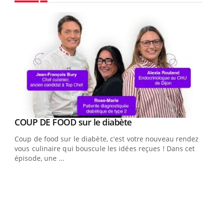
Youtube
Youtube
cès
COUP DE FOOD sur le diabète
Youtube
Coup de food sur le diabète, c'est votre nouveau rendez-
 en
vous culinaire qui bouscule les idées reçues ! Dans cet
u
épisode, une ...
Qua
You