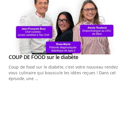
Youtube
cès
COUP DE FOOD sur le diabète
Youtube
Coup de food sur le diabète, c'est votre nouveau rendez-
 en
vous culinaire qui bouscule les idées reçues ! Dans cet
u
épisode, une ...
Qua
You
"Les
trav
DRH 