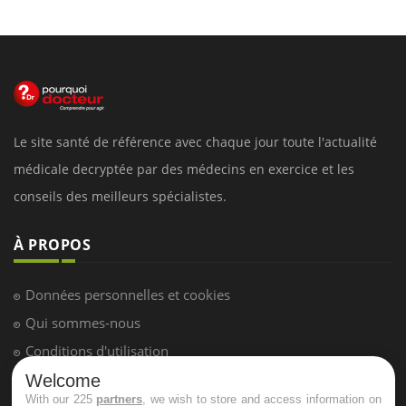
Le site santé de référence avec chaque jour toute l'actualité
médicale decryptée par des médecins en exercice et les
conseils des meilleurs spécialistes.
À PROPOS
Données personnelles et cookies
Qui sommes-nous
Conditions d'utilisation
Plan du site
Welcome
With our 225
partners
, we wish to store and access information on