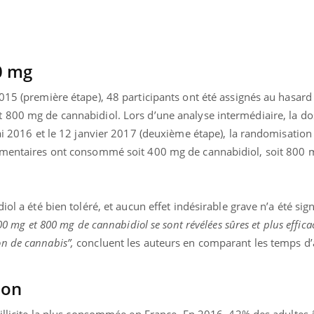
0 mg
015 (première étape), 48 participants ont été assignés au hasard
 800 mg de cannabidiol. Lors d’une analyse intermédiaire, la d
mai 2016 et le 12 janvier 2017 (deuxième étape), la randomisation 
lémentaires ont consommé soit 400 mg de cannabidiol, soit 800 
iol a été bien toléré, et aucun effet indésirable grave n’a été sig
00 mg et 800 mg de cannabidiol se sont révélées sûres et plus effica
n de cannabis”,
concluent les auteurs en comparant les temps d’
Youtube
P DE FOOD sur le diabète
tube
 de food sur le diabète, c'est votre
ion
veau rendez-vous culinaire qui
cule les idées reçues ! Dans cet
 illicite la plus consommée en France. En 2016, 42% des adultes 