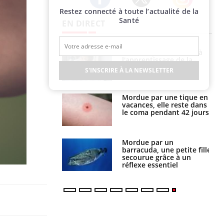
Restez connecté à toute l’actualité de la
Twitter
Facebook
Instagram
Santé
EN DIRECT
Les troubles du sommeil
Le smartphone nuit-il à
modifient votre cerveau !
l'apprentissage de la
lecture ?
S'INSCRIRE À LA NEWSLETTER
Mon enfant est-il trop
Mordue par une tique en
sensible ou simplement
vacances, elle reste dans
très empathique ?
le coma pendant 42 jours
Bébés, jeunes enfants :
Mordue par un
quelle trousse à
barracuda, une petite fille
pharmacie pour les
secourue grâce à un
vacances ?
réflexe essentiel