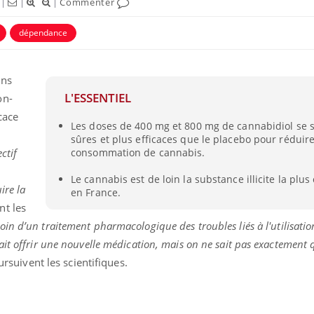
|
|
|
Commenter
dépendance
ans
L'ESSENTIEL
on-
cace
Les doses de 400 mg et 800 mg de cannabidiol se s
sûres et plus efficaces que le placebo pour réduire
ectif
consommation de cannabis.
Le cannabis est de loin la substance illicite la pl
ire la
en France.
nt les
in d’un traitement pharmacologique des troubles liés à l'utilisati
it offrir une nouvelle médication, mais on ne sait pas exactement 
rsuivent les scientifiques.