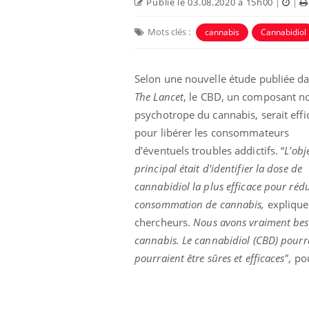
Publié le 03.08.2020 à 15h00
|
|
Mots clés :
cannabis
Cannabidiol
Selon une nouvelle étude publiée d
The Lancet
, le CBD, un composant n
psychotrope du cannabis, serait effi
pour libérer les consommateurs
d’éventuels troubles addictifs. “
L'obj
principal était d'identifier la dose de
cannabidiol la plus efficace pour rédu
consommation de cannabis,
explique
chercheurs.
Nous avons vraiment beso
cannabis. Le cannabidiol (CBD) pourra
pourraient être sûres et efficaces",
pou