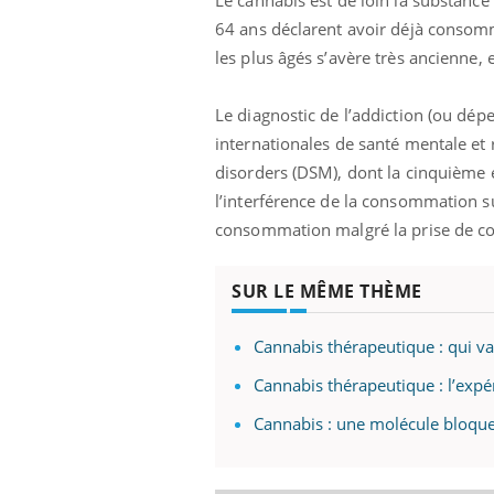
mutualiste innove en matière de bilan de
épis
64 ans déclarent avoir déjà consomm
santé : l'utilisation d'un « jumeau
numérique » permet ...
les plus âgés s’avère très ancienne
Le diagnostic de l’addiction (ou dépe
internationales de santé mentale et 
disorders (DSM), dont la cinquième é
l’interférence de la consommation sur
consommation malgré la prise de co
SUR LE MÊME THÈME
Cannabis thérapeutique : qui va 
Cannabis thérapeutique : l’exp
Cannabis : une molécule bloque