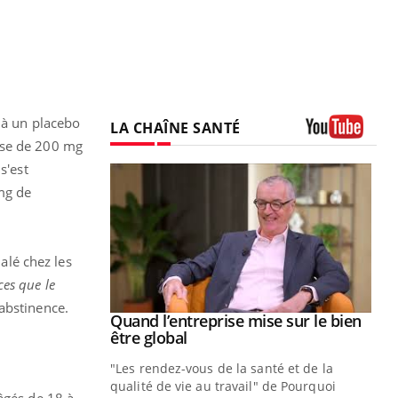
 à un placebo
LA CHAÎNE SANTÉ
ose de 200 mg
Youtube
s'est
mg de
nalé chez les
ces que le
abstinence.
Quand l’entreprise mise sur le bien
Youtube
Youtube
être global
"Les rendez-vous de la santé et de la
qualité de vie au travail" de Pourquoi
âgés de 18 à