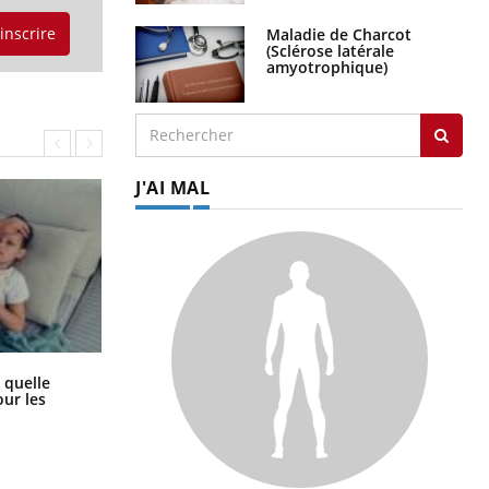
'inscrire
Maladie de Charcot
(Sclérose latérale
amyotrophique)
J'AI MAL
Syndrome métabolique : quels sont
 quelle
les meilleurs exercices physiques ?
ur les