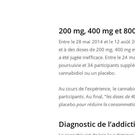
200 mg, 400 mg et 80
Entre le 28 mai 2014 et le 12 août 2
et à des doses de 200 mg, 400 mg et
a été jugée inefficace. Entre le 24 
poursuivie et 34 participants supp
cannabidiol ou un placebo.
Au cours de l’expérience, le cannabid
participants. Au final, “
les doses de 4
placebo
pour réduire la consommatio
Youtube
026
Un « jumeau numérique » pour
COU
Youtube
You
faciliter l’accès à la médecine
 pour de
Youtube
Coup
préventive
Diagnostic de l’addict
eintes de
nou
Un établissement lié à un groupe
 de questions, de
bous
Le cannabis est de loin la substance