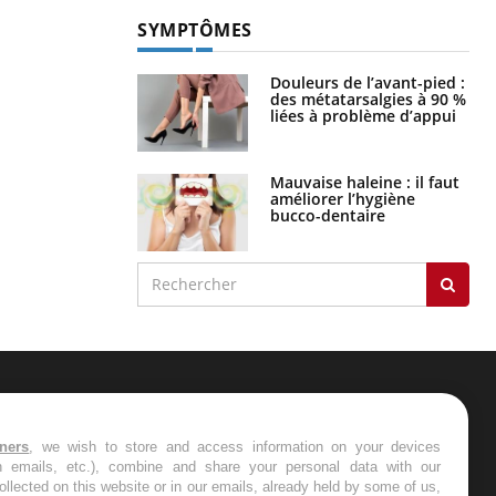
SYMPTÔMES
Douleurs de l’avant-pied :
des métatarsalgies à 90 %
liées à problème d’appui
Mauvaise haleine : il faut
améliorer l’hygiène
bucco-dentaire
ER
tners
, we wish to store and access information on your devices
in emails, etc.), combine and share your personal data with our
s les semaines les meilleures
ollected on this website or in our emails, already held by some of us,