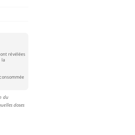
ont révélées
 la
us consommée
on du
quelles doses