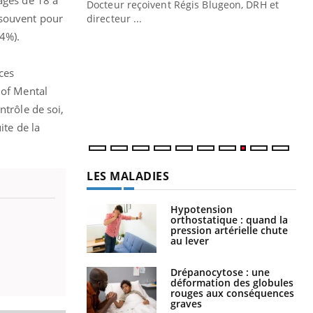
Docteur reçoivent Régis Blugeon, DRH et
 souvent pour
directeur ...
Eczéma chronique des mains : au
Ec
Youtube
You
4%).
Youtube
quotidien (3/3)
sy
Dans cette vidéo, le Dr Inès Zaraa,
Une
nces
dermatologue à Paris, vous explique
sèc
 of Mental
comment protéger vos mains au quotidien
per
ntrôle de soi,
et éviter les ...
irri
ite de la
LES MALADIES
Hypotension
orthostatique : quand la
pression artérielle chute
au lever
Drépanocytose : une
déformation des globules
rouges aux conséquences
graves