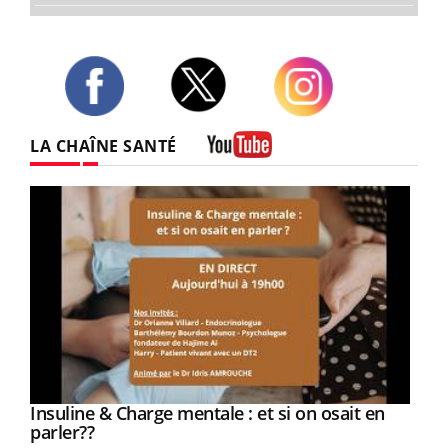
Twitter
Facebook
Instagram
LA CHAÎNE SANTÉ
Youtube
Youtube
Insuline & Charge mentale : et si on osait en
Youtube
Youtube
parler??