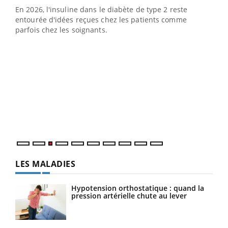
En 2026, l'insuline dans le diabète de type 2 reste
entourée d'idées reçues chez les patients comme
parfois chez les soignants.
Ecz
You
pour
L'ét
Vaca
Nos 
LES MALADIES
Hypotension orthostatique : quand la
pression artérielle chute au lever