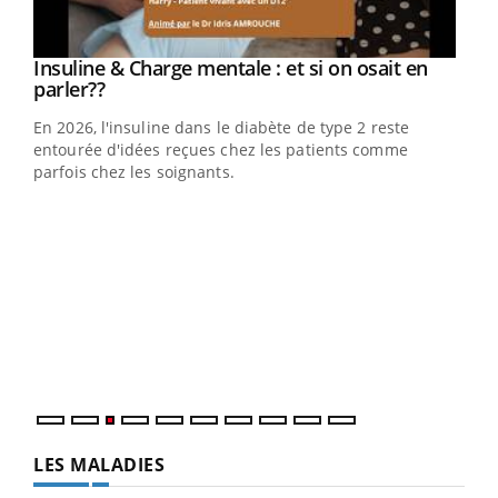
Youtube
Insuline & Charge mentale : et si on osait en
Youtube
Youtube
parler??
En 2026, l'insuline dans le diabète de type 2 reste
entourée d'idées reçues chez les patients comme
parfois chez les soignants.
Ecz
You
pour
L'ét
Vaca
Nos 
LES MALADIES