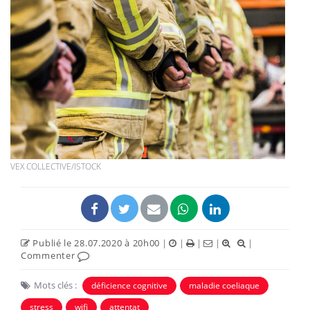
VEX COLLECTIVE/ISTOCK
Publié le 28.07.2020 à 20h00
|
|
|
|
|
Commenter
Mots clés :
déficience cognitive
maladie coeliaque
stress
wifi
attentat