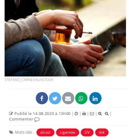
STEFANO_CARNEVALI/ISTOCK
Publié le 14.08.2020 à 13h00
|
|
|
|
|
Commenter
Mots clés :
alcool
cigarette
UV
été