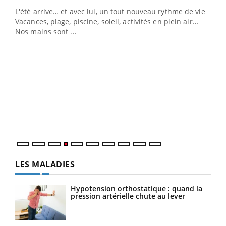
L'été arrive… et avec lui, un tout nouveau rythme de vie !
Vacances, plage, piscine, soleil, activités en plein air…
Nos mains sont ...
Dia
You
Le 
pers
ques
LES MALADIES
Hypotension orthostatique : quand la
pression artérielle chute au lever