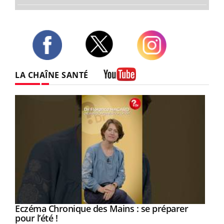
Twitter
Facebook
Instagram
LA CHAÎNE SANTÉ
Youtube
Eczéma Chronique des Mains : se préparer
Youtube
Youtube
pour l’été !