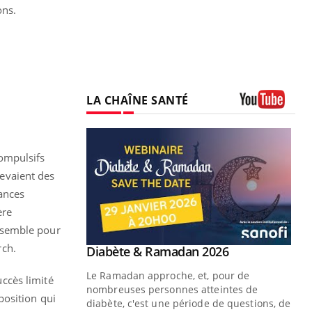
ons.
LA CHAÎNE SANTÉ
Youtube
ompulsifs
cevaient des
ances
ère
nsemble pour
rch.
Youtube
 Mains : se
Diabète & Ramadan 2026
Youtube
outube
Le Ramadan approche, et, pour de
ccès limité
 un tout nouveau
nombreuses personnes atteintes de
position qui
plage, piscine,
diabète, c'est une période de questions, de