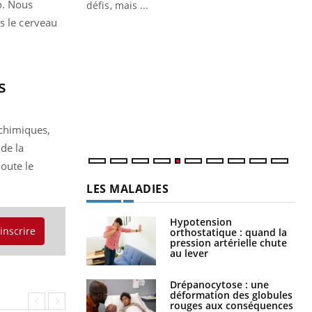
o. Nous
 air… Nos mains
défis, mais ...
s le cerveau
Un
You
fac
pr
s
Un 
mut
san
num
chimiques,
de la
oute le
LES MALADIES
Hypotension
'inscrire
orthostatique : quand la
pression artérielle chute
au lever
Drépanocytose : une
déformation des globules
rouges aux conséquences