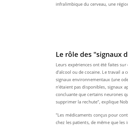
infralimbique du cerveau, une régio
Le rôle des "signaux 
Leurs expériences ont été faites su
d'alcool ou de cocaine. Le travail a 
signaux environnementaux (une odeu
n'étaient pas disponibles, signaux 
concluante que certains neurones q
supprimer la rechute", explique No
 Mains :
Carence en fer : comprendre pour
Ins
Youtube
You
Youtube
Youtube
prévenir
osa
"Les médicaments conçus pour contr
aciles à aborder...
Fatigue, irritabilité, brouillard mental ou
En 2
chez les patients, de même que les 
poser des
même alopécie… Les symptômes de la
rest