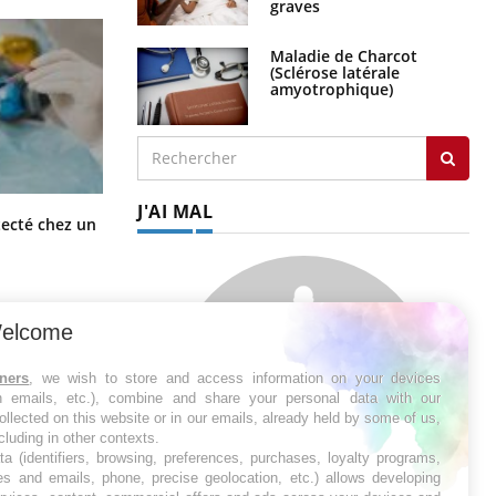
graves
Maladie de Charcot
(Sclérose latérale
amyotrophique)
J'AI MAL
Mortalité infantile : un rapport
tecté chez un
s’interroge sur son taux élevé en
France
elcome
tners
, we wish to store and access information on your devices
in emails, etc.), combine and share your personal data with our
ollected on this website or in our emails, already held by some of us,
ncluding in other contexts.
ta (identifiers, browsing, preferences, purchases, loyalty programs,
es and emails, phone, precise geolocation, etc.) allows developing