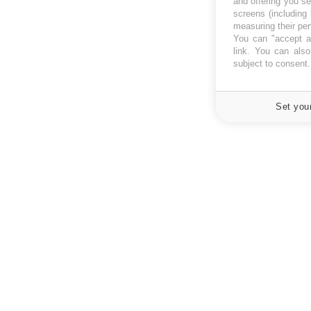
and offering you s
screens (including
measuring their pe
You can "accept al
link
. You can also 
subject to consent
Set you
À PROPOS
NEWSLETT
Recevez toute