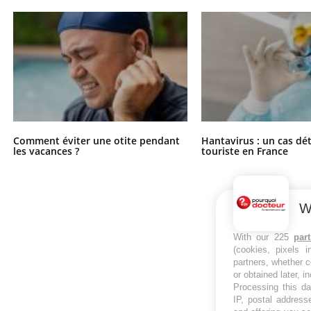
Comment éviter une otite pendant
Hantavirus : un cas dé
les vacances ?
touriste en France
W
With our 225
par
(cookies, pixels 
partners, whether c
or obtained later, i
Processing this da
IP, postal address