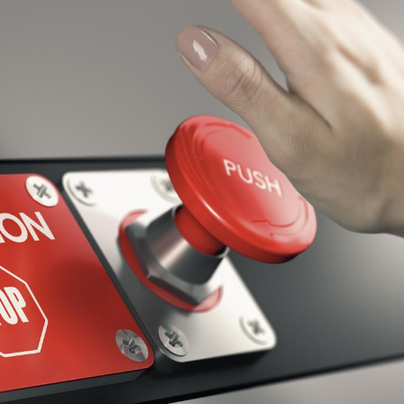
Toujours connectés :
Les méd
comment le travail
protègen
empiète de plus en plus
?
sur nos soirées
Cancer colorectal : une
Cytomég
stratégie simple aurait
change d
changé la donne au Pays
charge 
basque
enceint
Chikungunya, dengue,
La siest
West Nile : que se passe-
de dormi
t-il dans le sud de la
France ?