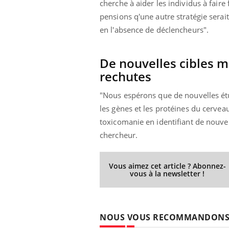
cherche à aider les individus à fai
'un proche c'est
carence en fer sont multiples ce qui la rend
pat
...
pensions q'une autre stratégie serai
en l'absence de déclencheurs".
De nouvelles cibles 
rechutes
"Nous espérons que de nouvelles ét
les gènes et les protéines du cervea
toxicomanie en identifiant de nouve
chercheur.
Vous aimez cet article ? Abonnez-
vous à la newsletter !
NOUS VOUS RECOMMANDON