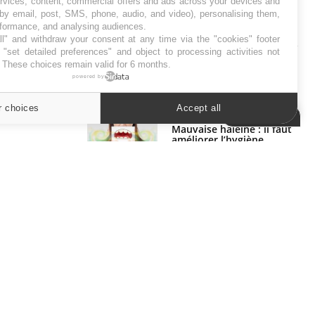
ervices, content, commercial offers and ads across your devices and
 by email, post, SMS, phone, audio, and video), personalising them,
rformance, and analysing audiences.
SYMPTÔMES
l" and withdraw your consent at any time via the "cookies" footer
"set detailed preferences" and object to processing activities not
Douleurs de l’avant-pied :
. These choices remain valid for 6 months.
des métatarsalgies à 90 %
powered by
liées à problème d’appui
r choices
Accept all
Cookies settings
Mauvaise haleine : il faut
améliorer l’hygiène
bucco-dentaire
ER
s les semaines les meilleures