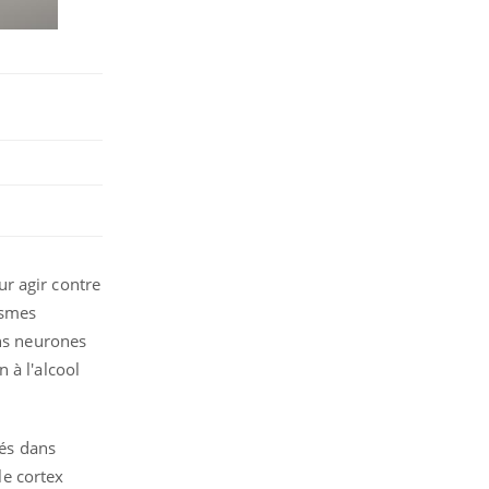
our agir contre
ismes
ins neurones
 à l'alcool
iés dans
le cortex