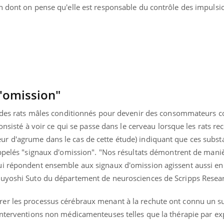
n dont on pense qu'elle est responsable du contrôle des impulsi
d'omission"
r des rats mâles conditionnés pour devenir des consommateurs c
consisté à voir ce qui se passe dans le cerveau lorsque les rats re
r d'agrume dans le cas de cette étude) indiquant que ces subst
appelés "signaux d'omission". "Nos résultats démontrent de mani
ui répondent ensemble aux signaux d'omission agissent aussi e
buyoshi Suto du département de neurosciences de Scripps Resea
uline & Charge mentale : et si on
Eczéma Chronique des
tube
Youtube
Youtube
Y
it en parler??
préparer pour l’été !
er les processus cérébraux menant à la rechute ont connu un su
026, l'insuline dans le diabète de type 2
L'été arrive… et avec lui,
interventions non médicamenteuses telles que la thérapie par ex
e entourée d'idées reçues chez les
rythme de vie ! Vacances, 