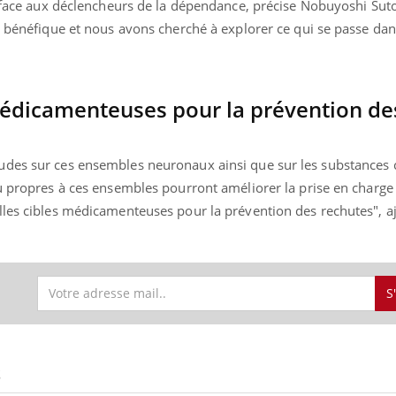
re face aux déclencheurs de la dépendance, précise Nobuyoshi Sut
ients comme parfois chez les soignants.
soleil, activités en plein
sont ...
t bénéfique et nous avons cherché à explorer ce qui se passe dan
médicamenteuses pour la prévention de
udes sur ces ensembles neuronaux ainsi que sur les substances 
u propres à ces ensembles pourront améliorer la prise en charge 
lles cibles médicamenteuses pour la prévention des rechutes", aj
S
S